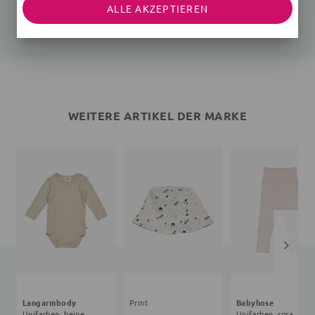
Unifarben, beige
Unifarben, rosa
ALLE AKZEPTIEREN
25,35 €
27,90 €
26,91 €
24,90 €
WEITERE ARTIKEL DER MARKE
Langarmbody
Print
Babyhose
Unifarben, beige
Unifarben, rosa