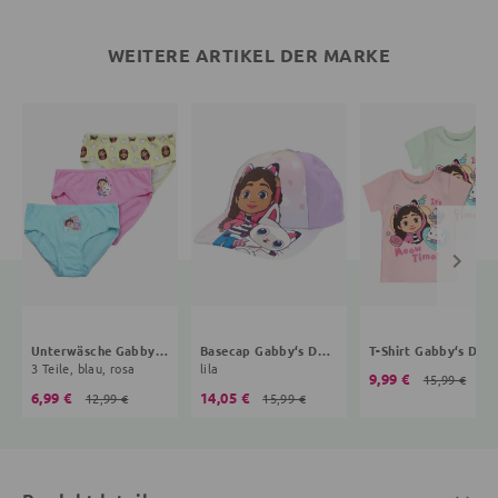
WEITERE ARTIKEL DER MARKE
Unterwäsche Gabby‘s Dollhouse
Basecap Gabby‘s Dollhouse
T-Shirt G
3 Teile, blau, rosa
lila
9,99 €
15,99 €
6,99 €
14,05 €
12,99 €
15,99 €