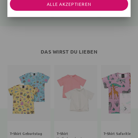
ALLE AKZEPTIEREN
3 Teile, blau, rosa
lila
9,99 €
15,99 €
6,99 €
14,05 €
12,99 €
15,99 €
DAS WIRST DU LIEBEN
T-Shirt Geburtstag
T-Shirt
T-Shirt Safaritiere