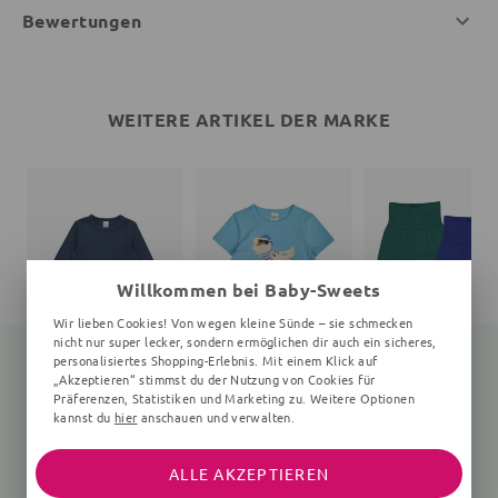
Bewertungen
WEITERE ARTIKEL DER MARKE
Willkommen bei Baby-Sweets
Wir lieben Cookies! Von wegen kleine Sünde – sie schmecken
nicht nur super lecker, sondern ermöglichen dir auch ein sicheres,
personalisiertes Shopping-Erlebnis. Mit einem Klick auf
„Akzeptieren“ stimmst du der Nutzung von Cookies für
Präferenzen, Statistiken und Marketing zu. Weitere Optionen
Langarmshirt
Print
Babyhose
kannst du
hier
anschauen und verwalten.
Unifarben, dunkelblau
Unifarben, bunt
26,55 €
27,90 €
26,91 €
49,91 €
ALLE AKZEPTIEREN