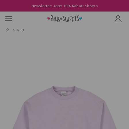
Newsletter: Jetzt 10% Rabatt sichern
NEU