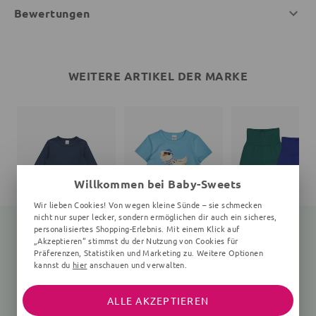
Bewertungen
WEITERE ARTIKEL DER MARKE
Willkommen bei Baby-Sweets
Wir lieben Cookies! Von wegen kleine Sünde – sie schmecken
nicht nur super lecker, sondern ermöglichen dir auch ein sicheres,
personalisiertes Shopping-Erlebnis. Mit einem Klick auf
„Akzeptieren“ stimmst du der Nutzung von Cookies für
Präferenzen, Statistiken und Marketing zu. Weitere Optionen
Langarmshirt
Print
Babyhose
kannst du
hier
anschauen und verwalten.
Unifarben, dunkelblau
Unifarben, bunt
26,55 €
27,90 €
26,91 €
49,91 €
ALLE AKZEPTIEREN