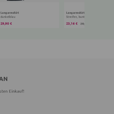
Langarmshirt
Langarmshirt
dunkelblau
Streifen, bunt
29,90 €
23,16 €
28,95 €
 AN
sten Einkauf!