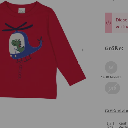
Dieser
verfü
Größe:
86
12-18 Monate
110
Größentabe
Kauf 
Rech