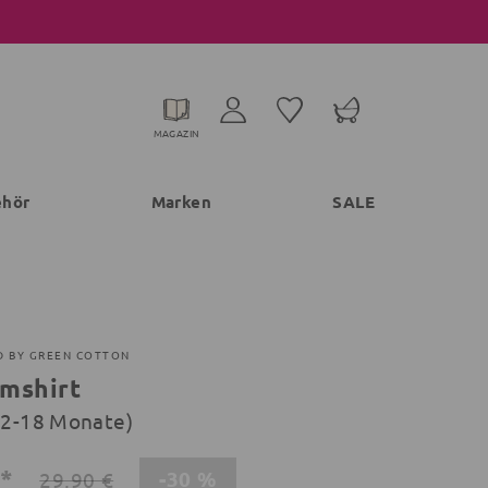
MAGAZIN
ehör
Marken
SALE
D BY GREEN COTTON
mshirt
(12-18 Monate)
€*
-30 %
29,90 €