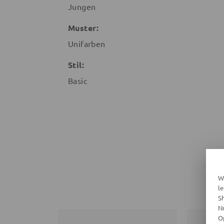
Jungen
Muster:
Unifarben
Stil:
Basic
W
l
S
N
O