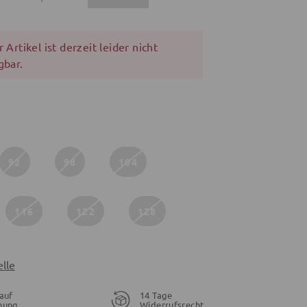
 Artikel ist derzeit leider nicht
gbar.
92
98
104
116
122
128
lle
auf
14 Tage
nung
Widerrufsrecht