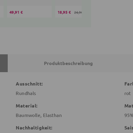
49,91 €
18,95 €
35,10 €
26,90 €
36,90 
Produktbeschreibung
Ausschnitt:
Far
Rundhals
rot
Material:
Mat
Baumwolle, Elasthan
95%
Nachhaltigkeit:
Sai