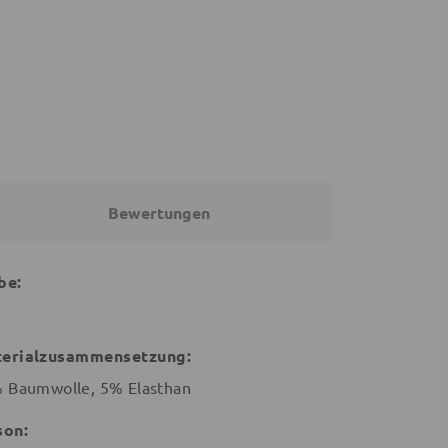
26,91 €
24,20 €
26,90 €
€
26,90 €
Bewertungen
be:
erialzusammensetzung:
 Baumwolle, 5% Elasthan
son: