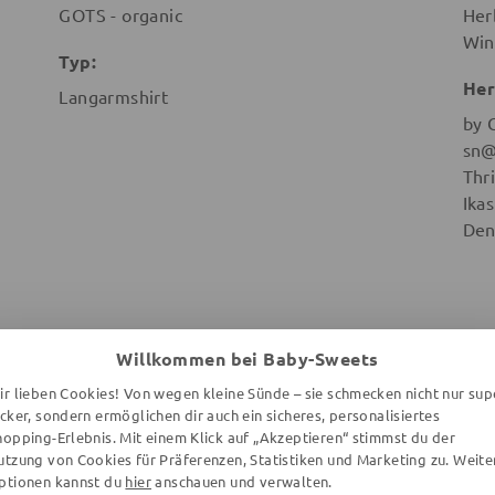
GOTS - organic
Her
Win
Typ:
Her
Langarmshirt
by 
sn@
Thr
Ika
Den
Willkommen bei Baby-Sweets
WEITERE ARTIKEL DER MARKE
ir lieben Cookies! Von wegen kleine Sünde – sie schmecken nicht nur sup
ecker, sondern ermöglichen dir auch ein sicheres, personalisiertes
hopping-Erlebnis. Mit einem Klick auf „Akzeptieren“ stimmst du der
utzung von Cookies für Präferenzen, Statistiken und Marketing zu. Weite
ptionen kannst du
hier
anschauen und verwalten.