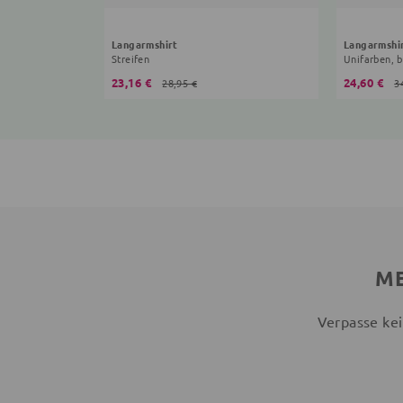
Langarmshirt
Langarmshi
Streifen
Unifarben, b
23,16 €
24,60 €
28,95 €
3
ME
Verpasse kei