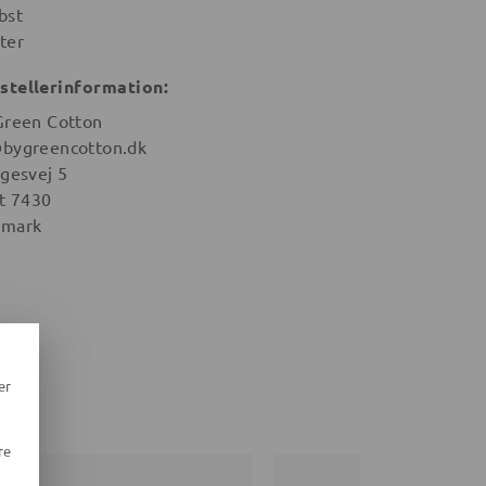
bst
ter
stellerinformation:
Green Cotton
bygreencotton.dk
igesvej 5
st 7430
mark
er
re