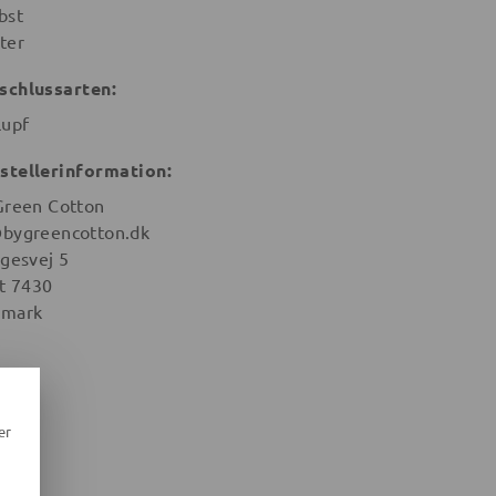
bst
ter
schlussarten:
lupf
stellerinformation:
Green Cotton
bygreencotton.dk
igesvej 5
st 7430
mark
er