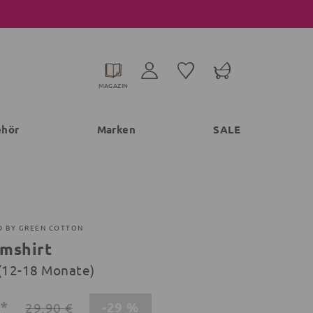
MAGAZIN
ehör
Marken
SALE
D BY GREEN COTTON
mshirt
 (12-18 Monate)
€*
-29 %
29,90 €