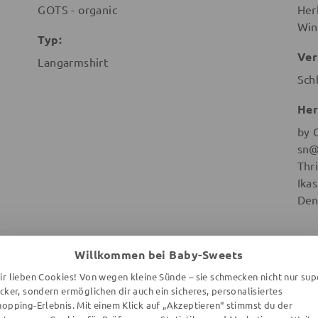
GOTS - organic
Her
Win
Typ:
Ver
Langarmshirt
Sch
Her
by 
sn@
Thr
Ika
Den
Willkommen bei Baby-Sweets
ir lieben Cookies! Von wegen kleine Sünde – sie schmecken nicht nur sup
ecker, sondern ermöglichen dir auch ein sicheres, personalisiertes
WEITERE ARTIKEL DER MARKE
hopping-Erlebnis. Mit einem Klick auf „Akzeptieren“ stimmst du der