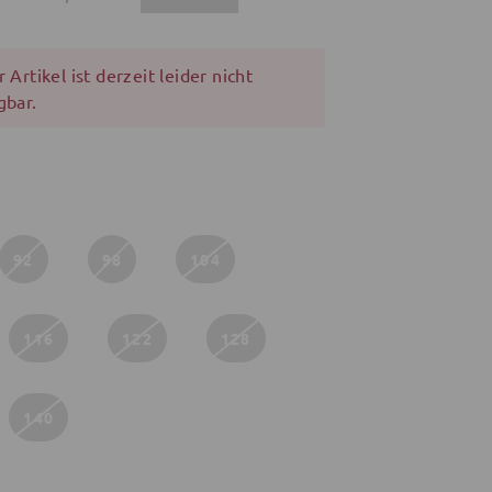
 Artikel ist derzeit leider nicht
gbar.
92
98
104
116
122
128
140