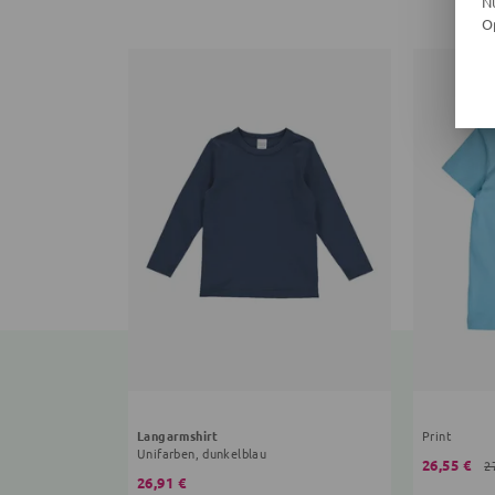
N
O
Langarmshirt
Print
Unifarben, dunkelblau
26,55 €
2
26,91 €