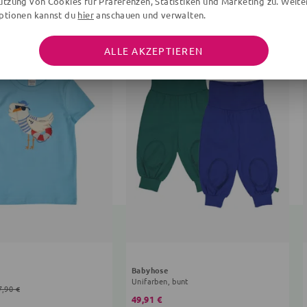
utzung von Cookies für Präferenzen, Statistiken und Marketing zu. Weite
ptionen kannst du
hier
anschauen und verwalten.
ALLE AKZEPTIEREN
Babyhose
Unifarben, bunt
7,90 €
49,91 €