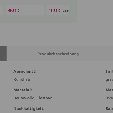
49,91 €
18,95 €
35,10 €
26,90 €
36,90 
Produktbeschreibung
Ausschnitt:
Far
Rundhals
gra
Material:
Mat
Baumwolle, Elasthan
95%
Nachhaltigkeit:
Sai