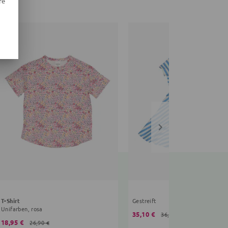
re
T-Shirt
Gestreift
Unifarben, rosa
35,10 €
36,90 €
18,95 €
26,90 €