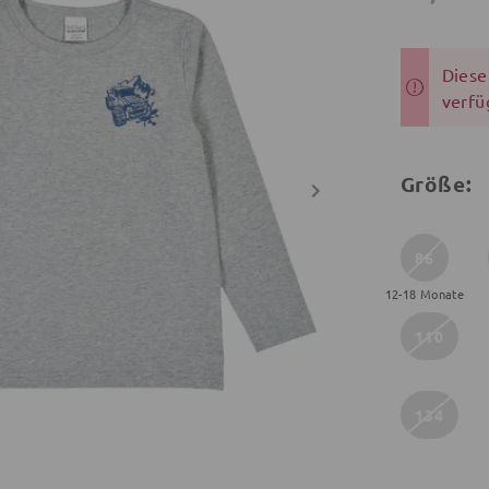
Dieser
verfü
Größe:
86
12-18 Monate
110
134