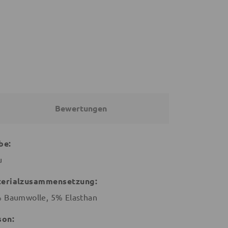
26,91 €
24,20 €
26,90 €
€
26,90 €
Bewertungen
be:
u
erialzusammensetzung:
 Baumwolle, 5% Elasthan
son: