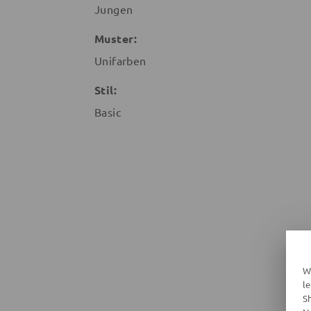
Jungen
Muster:
Unifarben
Stil:
Basic
W
l
S