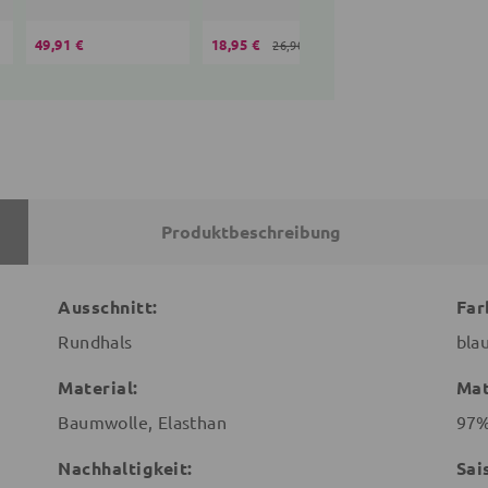
49,91 €
18,95 €
35,10 €
26,90 €
36,90 
Produktbeschreibung
Ausschnitt:
Far
Rundhals
bla
Material:
Mat
Baumwolle, Elasthan
97%
Nachhaltigkeit:
Sai