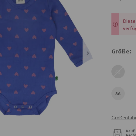
Dieser
verfü
Größe:
62
86
Größentabe
Kauf 
Rech