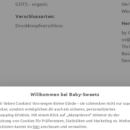
GOTS - organic
Her
Win
Verschlussarten:
Her
Druckknopfverschluss
by 
sn@
Thr
Ika
Den
Willkommen bei Baby-Sweets
WEITERE ARTIKEL DER MARKE
ir lieben Cookies! Von wegen kleine Sünde – sie schmecken nicht nur sup
ecker, sondern ermöglichen dir auch ein sicheres, personalisiertes
hopping-Erlebnis. Mit einem Klick auf „Akzeptieren“ stimmst du der
utzung von Cookies für Präferenzen, Statistiken und Marketing zu. Weite
ptionen kannst du
hier
anschauen und verwalten.