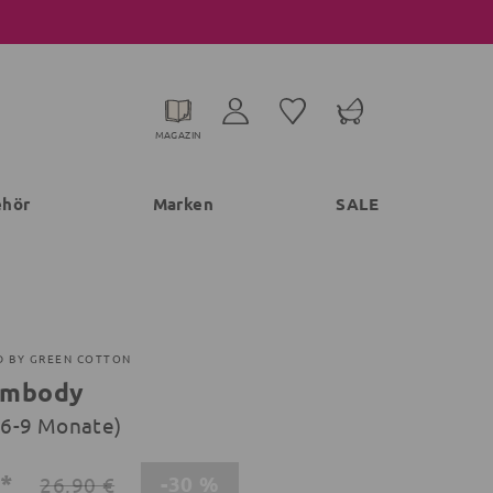
MAGAZIN
ehör
Marken
SALE
D BY GREEN COTTON
rmbody
 (6-9 Monate)
€*
-30 %
26,90 €