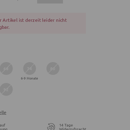
 Artikel ist derzeit leider nicht
gbar.
68
74
80
6-9 Monate
92
lle
auf
14 Tage
nung
Widerrufsrecht