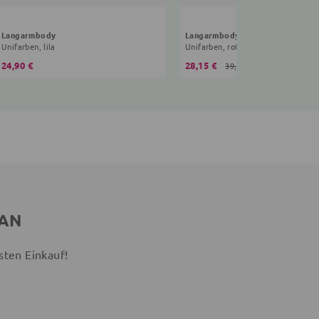
Langarmbody
Langarmbody
Unifarben, lila
Unifarben, rot
24,90 €
28,15 €
39,90 €
 AN
sten Einkauf!