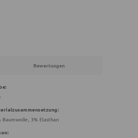
26,91 €
24,20 €
26,90 €
€
26,90 €
Bewertungen
be:
u
erialzusammensetzung:
 Baumwolle, 3% Elasthan
son: