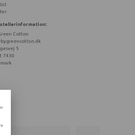
bst
ter
stellerinformation:
Green Cotton
bygreencotton.dk
igesvej 5
st 7430
mark
er
re