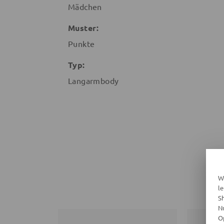
Mädchen
Muster:
Punkte
Typ:
Langarmbody
W
l
S
N
O