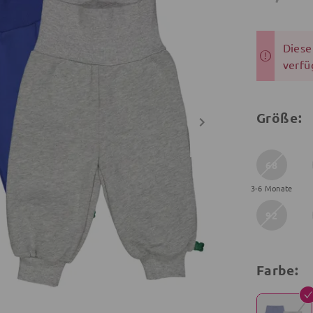
Dieser
verfü
Größe:
68
3-6 Monate
92
Farbe: