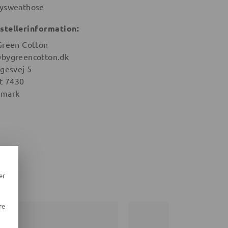
ysweathose
stellerinformation:
Green Cotton
bygreencotton.dk
igesvej 5
st 7430
mark
er
re