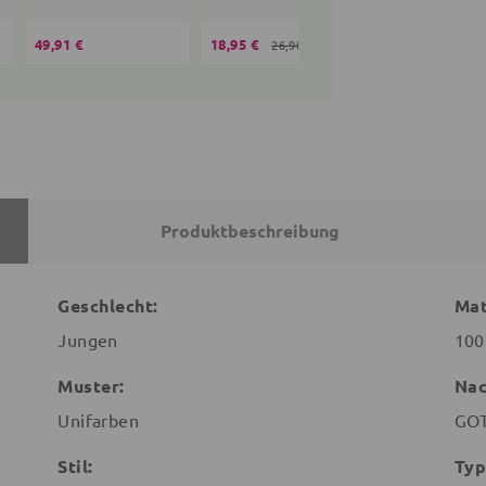
49,91 €
18,95 €
35,10 €
26,90 €
36,90 
Produktbeschreibung
Geschlecht:
Mat
Jungen
100
Muster:
Nac
Unifarben
GOT
Stil:
Typ