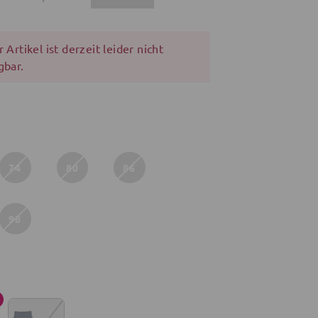
 Artikel ist derzeit leider nicht
gbar.
74
80
86
98