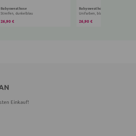
Babysweathose
Babysweathose
Streifen, dunkelblau
Unifarben, blau
26,90 €
26,90 €
 AN
sten Einkauf!