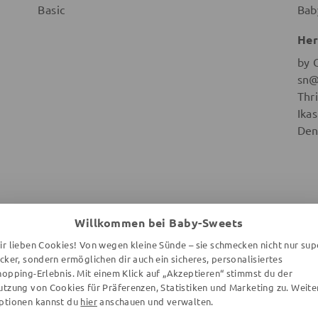
Basic
Bab
Her
by 
sn@
Thr
Ika
Den
Willkommen bei Baby-Sweets
WEITERE ARTIKEL DER MARKE
ir lieben Cookies! Von wegen kleine Sünde – sie schmecken nicht nur sup
ecker, sondern ermöglichen dir auch ein sicheres, personalisiertes
hopping-Erlebnis. Mit einem Klick auf „Akzeptieren“ stimmst du der
utzung von Cookies für Präferenzen, Statistiken und Marketing zu. Weite
ptionen kannst du
hier
anschauen und verwalten.