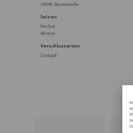
100% Baumwolle
Saison:
Herbst
Winter
Verschlussarten:
Schlupf
W
l
S
N
O