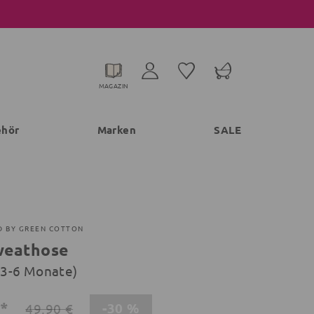
MAGAZIN
ehör
Marken
SALE
D BY GREEN COTTON
weathose
 (3-6 Monate)
€*
-30 %
49,90 €