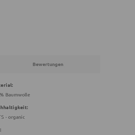
26,91 €
24,20 €
26,90 €
€
26,90 €
Bewertungen
erial:
% Baumwolle
hhaltigkeit:
S - organic
: