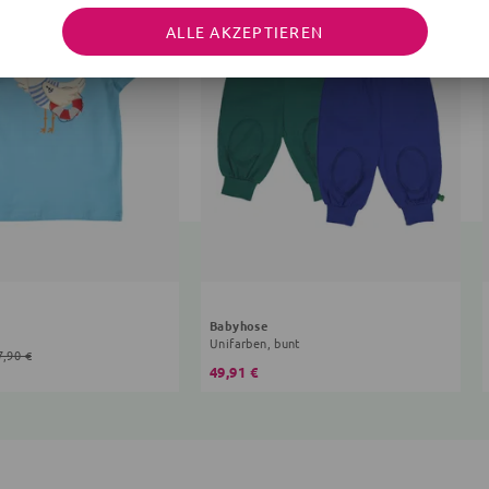
ALLE AKZEPTIEREN
Babyhose
Unifarben, bunt
7,90 €
49,91 €