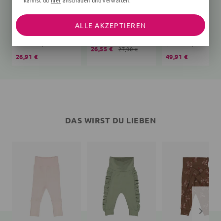
kannst du
hier
anschauen und verwalten.
ALLE AKZEPTIEREN
Langarmshirt
Print
Babyhose
Unifarben, dunkelblau
Unifarben, bunt
26,55 €
27,90 €
26,91 €
49,91 €
DAS WIRST DU LIEBEN