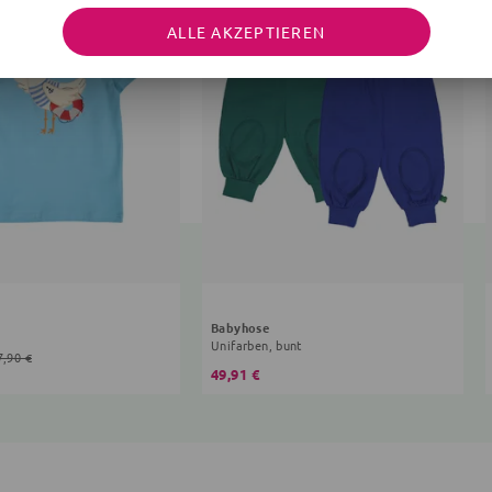
ALLE AKZEPTIEREN
Babyhose
Unifarben, bunt
7,90 €
49,91 €