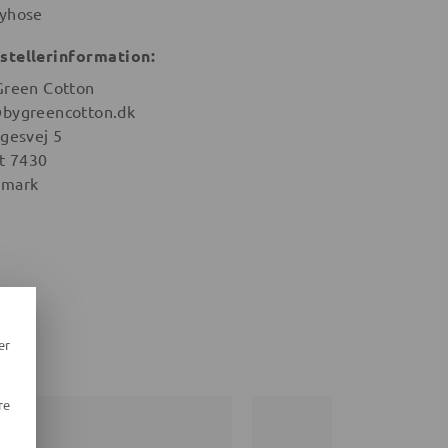
yhose
stellerinformation:
Green Cotton
bygreencotton.dk
igesvej 5
st 7430
mark
er
re