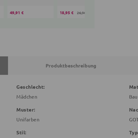
49,91 €
18,95 €
35,10 €
26,90 €
36,90 
Produktbeschreibung
Geschlecht:
Mat
Mädchen
Bau
Muster:
Nac
Unifarben
GOT
Stil:
Typ