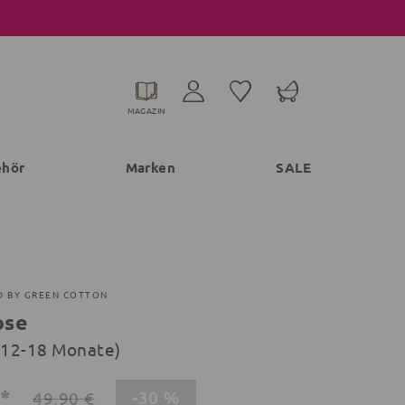
MAGAZIN
ehör
Marken
SALE
D BY GREEN COTTON
ose
 (12-18 Monate)
€*
-30 %
49,90 €