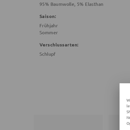
95% Baumwolle, 5% Elasthan
Saison:
Frühjahr
Sommer
Verschlussarten:
Schlupf
W
l
S
N
O