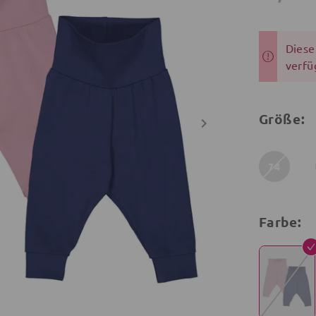
Dieser
verfü
Größe:
74
Farbe: