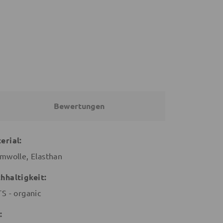
26,91 €
24,20 €
26,90 €
€
26,90 €
Bewertungen
erial:
mwolle, Elasthan
hhaltigkeit:
S - organic
: