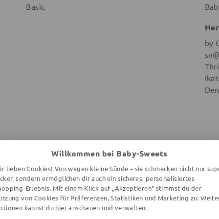
Basic
Bab
Her
by 
sn@
Thr
Ika
Den
Willkommen bei Baby-Sweets
WEITERE ARTIKEL DER MARKE
ir lieben Cookies! Von wegen kleine Sünde – sie schmecken nicht nur sup
ecker, sondern ermöglichen dir auch ein sicheres, personalisiertes
hopping-Erlebnis. Mit einem Klick auf „Akzeptieren“ stimmst du der
utzung von Cookies für Präferenzen, Statistiken und Marketing zu. Weite
ptionen kannst du
hier
anschauen und verwalten.