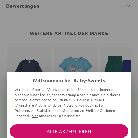
Bewertungen
WEITERE ARTIKEL DER MARKE
Willkommen bei Baby-Sweets
Wir lieben Cookies! Von wegen kleine Sünde – sie schmecken
nicht nur super lecker, sondern ermöglichen dir auch ein sicheres,
personalisiertes Shopping-Erlebnis. Mit einem Klick auf
„Akzeptieren“ stimmst du der Nutzung von Cookies für
Präferenzen, Statistiken und Marketing zu. Weitere Optionen
Langarmshirt
Print
Babyhose
kannst du
hier
anschauen und verwalten.
Unifarben, dunkelblau
Unifarben, bunt
26,55 €
27,90 €
26,91 €
49,91 €
ALLE AKZEPTIEREN