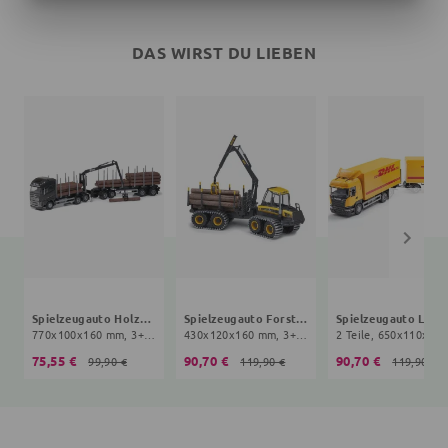
DAS WIRST DU LIEBEN
Spielzeugauto Holztransporter
Spielzeugauto Forstmaschine
Sp
770x100x160 mm, 3+ Jahre, schwarz
430x120x160 mm, 3+ Jahre, schwarz, gelb
75,55 €
90,70 €
90,70 €
99,90 €
119,90 €
119,90 €