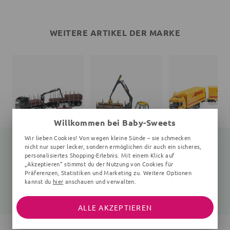
WEITERE ARTIKEL DER MARKE
Willkommen bei Baby-Sweets
Wir lieben Cookies! Von wegen kleine Sünde – sie schmecken
nicht nur super lecker, sondern ermöglichen dir auch ein sicheres,
personalisiertes Shopping-Erlebnis. Mit einem Klick auf
„Akzeptieren“ stimmst du der Nutzung von Cookies für
Spielzeugauto Holztransporter
Spielzeugauto Forstmaschine
Sp
Präferenzen, Statistiken und Marketing zu. Weitere Optionen
770x100x160 mm, 3+ Jahre, schwarz
430x120x160 mm, 3+ Jahre, schwarz, gelb
kannst du
hier
anschauen und verwalten.
75,55 €
90,70 €
90,70 €
99,90 €
119,90 €
119,90 €
ALLE AKZEPTIEREN