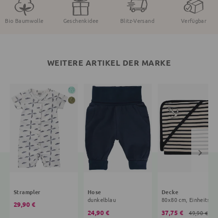
Bio Baumwolle
Geschenkidee
Blitz-Versand
Verfügbar
WEITERE ARTIKEL DER MARKE
Strampler
Hose
Decke
dunkelblau
80x80 cm, Ei
29,90 €
24,90 €
37,75 €
49,90 €