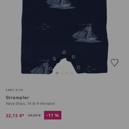
EBBE KIDS
Strampler
Navy Ships, 74 (6-9 Monate)
-11 %
22,15 €*
24,90 €