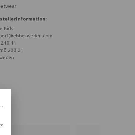
eetwear
stellerinformation:
e Kids
port@ebbesweden.com
 210 11
mö 200 21
weden
er
re