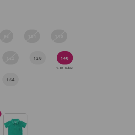
98
104
110
122
128
140
9-10 Jahre
164