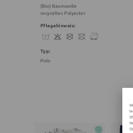
(Bio) Baumwolle
recyceltes Polyester
Pflegehinweis:
Typ:
Polo
W
l
S
N
O