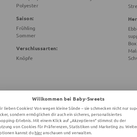
Polyester
Str
Saison:
Her
Frühling
Ebb
Sommer
sup
Box
Verschlussarten:
Mal
Knöpfe
Sch
Willkommen bei Baby-Sweets
WEITERE ARTIKEL DER MARKE
ir lieben Cookies! Von wegen kleine Sünde – sie schmecken nicht nur sup
ecker, sondern ermöglichen dir auch ein sicheres, personalisiertes
hopping-Erlebnis. Mit einem Klick auf „Akzeptieren“ stimmst du der
utzung von Cookies für Präferenzen, Statistiken und Marketing zu. Weite
ptionen kannst du
hier
anschauen und verwalten.