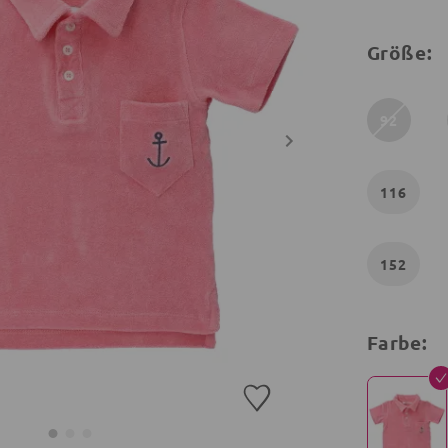
Größe:
92
116
152
Farbe: