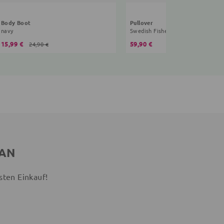
Body Boot
Pullover
navy
Swedish Fisherman
15,99 €
59,90 €
24,90 €
 AN
sten Einkauf!