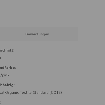
Bewertungen
schnitt:
o
ndfarbe:
a/pink
hhaltig:
bal Organic Textile Standard (GOTS)
: