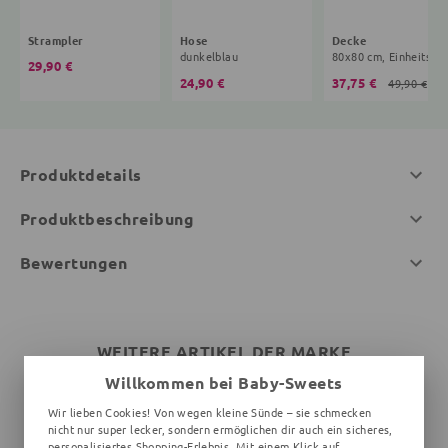
Strampler
Hose
Decke
dunkelblau
80x80 cm, Ei
29,90 €
24,90 €
37,75 €
49,90 €
Produktdetails
Produktbeschreibung
Bewertungen
WEITERE ARTIKEL DER MARKE
Willkommen bei Baby-Sweets
Wir lieben Cookies! Von wegen kleine Sünde – sie schmecken
nicht nur super lecker, sondern ermöglichen dir auch ein sicheres,
personalisiertes Shopping-Erlebnis. Mit einem Klick auf