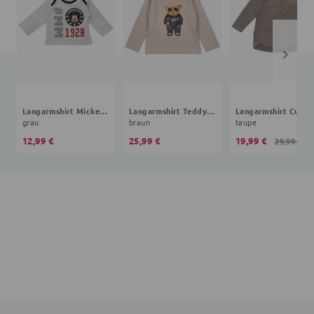
Langarmshirt Mickey Mouse
Langarmshirt Teddybär
Langarmshirt Cute 
grau
braun
taupe
12,99 €
25,99 €
19,99 €
29,99 €