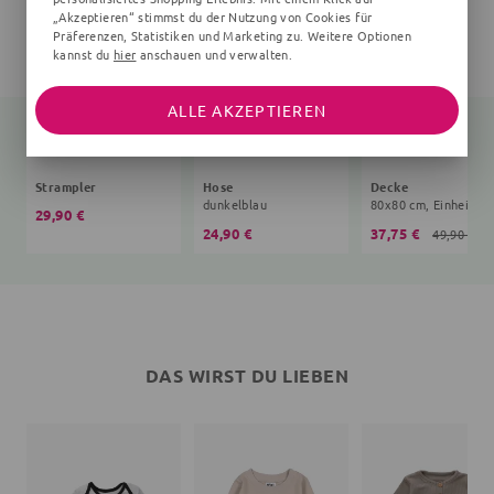
„Akzeptieren“ stimmst du der Nutzung von Cookies für
Präferenzen, Statistiken und Marketing zu. Weitere Optionen
kannst du
hier
anschauen und verwalten.
ALLE AKZEPTIEREN
Strampler
Hose
Decke
dunkelblau
80x8
29,90 €
24,90 €
37,75 €
49,90 €
DAS WIRST DU LIEBEN