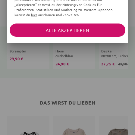
„Akzeptieren“ stimmst du der Nutzung von Cookies für
Präferenzen, Statistiken und Marketing zu. Weitere Optionen
kannst du
hier
anschauen und verwalten.
ALLE AKZEPTIEREN
Strampler
Hose
Decke
dunkelblau
80x8
29,90 €
24,90 €
37,75 €
49,90 €
DAS WIRST DU LIEBEN