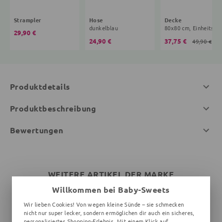
Strampler
Hose
Decke
dunkelblau
80x80 cm, Ei
29,90 €
24,90 €
37,75 €
49,90 €
Produktdetails
Produktbeschreibung
Bewertungen
WEITERE ARTIKEL DER MARKE
Willkommen bei Baby-Sweets
Wir lieben Cookies! Von wegen kleine Sünde – sie schmecken
nicht nur super lecker, sondern ermöglichen dir auch ein sicheres,
personalisiertes Shopping-Erlebnis. Mit einem Klick auf