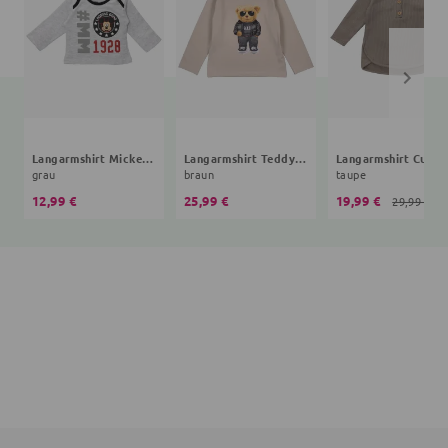
Langarmshirt Mickey Mouse
Langarmshirt Teddybär
Langarmshirt Cute 
grau
braun
taupe
12,99 €
25,99 €
19,99 €
29,99 €