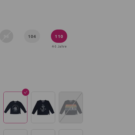
98
104
110
4-5 Jahre