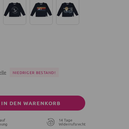
lle
NIEDRIGER BESTAND!
IN DEN WARENKORB
auf
14 Tage
29,90 €
24,90 €
29,90 €
nung
Widerrufsrecht