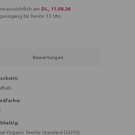
voraussichtlich am
Di., 11.08.26
gseingang bis
heute
13 Uhr.
Bewertungen
schnitt:
dhals
ndfarbe:
u
hhaltig:
bal Organic Textile Standard (GOTS)