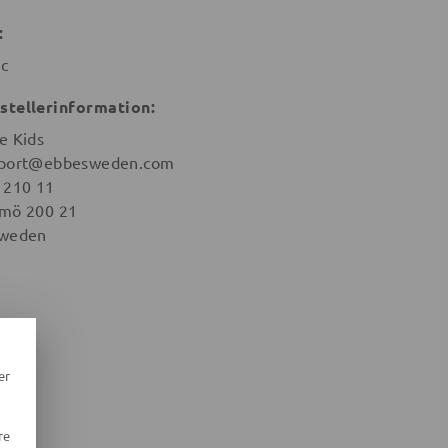
:
ic
stellerinformation:
e Kids
port@ebbesweden.com
 210 11
mö 200 21
weden
er
re