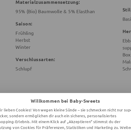
Materialzusammensetzung:
Stil
95% (Bio) Baumwolle & 5% Elasthan
Bas
Saison:
Her
Frühling
Herbst
Ebb
Winter
sup
Box
Verschlussarten:
Mal
Schlupf
Sch
Willkommen bei Baby-Sweets
ir lieben Cookies! Von wegen kleine Sünde – sie schmecken nicht nur sup
WEITERE ARTIKEL DER MARKE
ecker, sondern ermöglichen dir auch ein sicheres, personalisiertes
hopping-Erlebnis. Mit einem Klick auf „Akzeptieren“ stimmst du der
utzung von Cookies für Präferenzen, Statistiken und Marketing zu. Weite