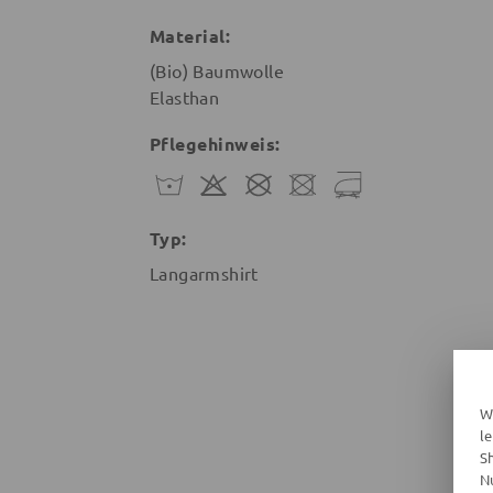
Material:
(Bio) Baumwolle
Elasthan
Pflegehinweis:
Typ:
Langarmshirt
W
l
S
N