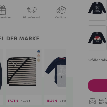
henkidee
Blitz-Versand
Verfügbar
EL DER MARKE
Größentabe
Kauf 
37,75 €
15,99 €
59,90 €
49,90 €
24,90 €
Rech