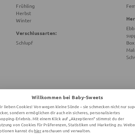
Frühling
Fem
Herbst
Her
Winter
Ebb
Verschlussarten:
sup
Schlupf
Box
Mal
Sch
Willkommen bei Baby-Sweets
WEITERE ARTIKEL DER MARKE
ir lieben Cookies! Von wegen kleine Sünde – sie schmecken nicht nur sup
ecker, sondern ermöglichen dir auch ein sicheres, personalisiertes
hopping-Erlebnis. Mit einem Klick auf „Akzeptieren“ stimmst du der
utzung von Cookies für Präferenzen, Statistiken und Marketing zu. Weite
ptionen kannst du
hier
anschauen und verwalten.