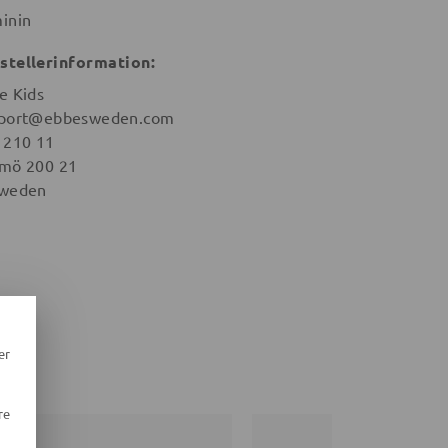
inin
stellerinformation:
e Kids
port@ebbesweden.com
 210 11
mö 200 21
weden
er
re