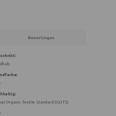
Bewertungen
schnitt:
dhals
ndfarbe:
u
hhaltig:
bal Organic Textile Standard (GOTS)
: