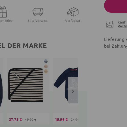
henkidee
Blitz-Versand
Verfügbar
Kauf 
Rech
Lieferung 
EL DER MARKE
bei Zahlun
37,75 €
15,99 €
59,90 €
49,90 €
24,90 €