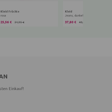
Kleid Früchte
Kleid
rosa
Jeans, dunkelblau
25,56 €
37,80 €
31,95 €
49,99 €
 AN
sten Einkauf!