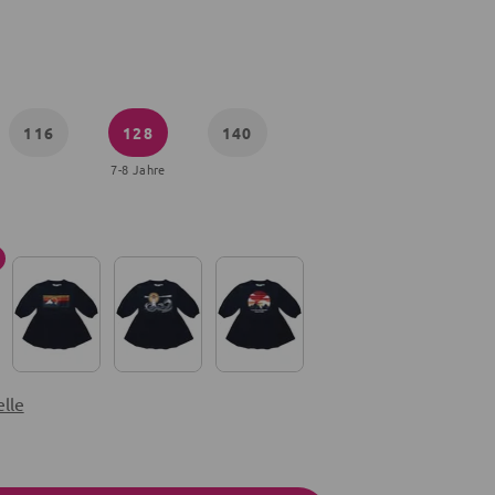
116
128
140
7-8 Jahre
lle