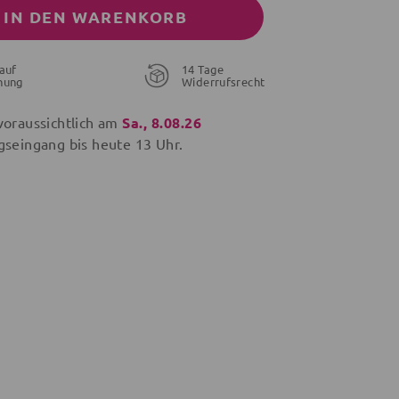
IN DEN WARENKORB
auf
14 Tage
nung
Widerrufsrecht
voraussichtlich am
Sa., 8.08.26
gseingang bis
heute
13 Uhr.
29,90 €
24,90 €
29,90 €