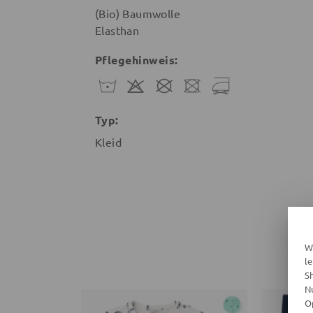
(Bio) Baumwolle
Elasthan
Pflegehinweis:
Typ:
Kleid
W
l
S
N
O