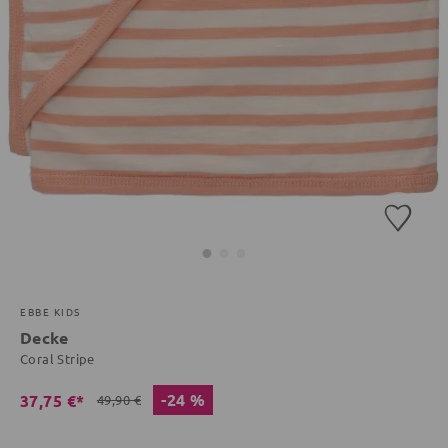
EBBE KIDS
Decke
Coral Stripe
-24 %
37,75 €*
49,90 €