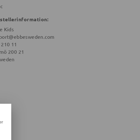
ic
stellerinformation:
e Kids
port@ebbesweden.com
 210 11
mö 200 21
weden
er