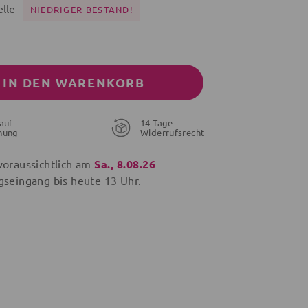
lle
NIEDRIGER BESTAND!
IN DEN WARENKORB
auf
14 Tage
nung
Widerrufsrecht
voraussichtlich am
Sa., 8.08.26
gseingang bis
heute
13 Uhr.
27,80 €
14,25 €
14,30 €
€
36,95 €
17,99 €