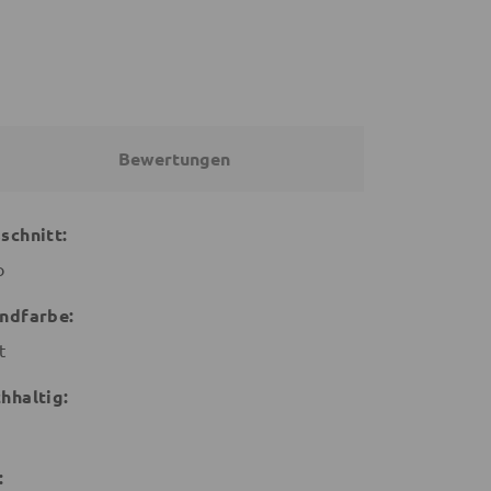
Bewertungen
schnitt:
o
ndfarbe:
t
hhaltig:
: