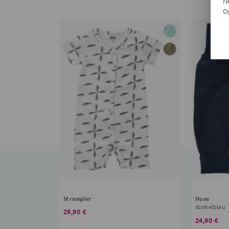
N
O
Strampler
Hose
dunkelblau
29,90 €
24,90 €