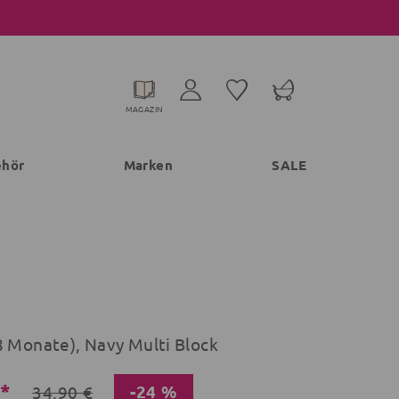
MAGAZIN
ehör
Marken
SALE
8 Monate), Navy Multi Block
€*
-24 %
34,90 €