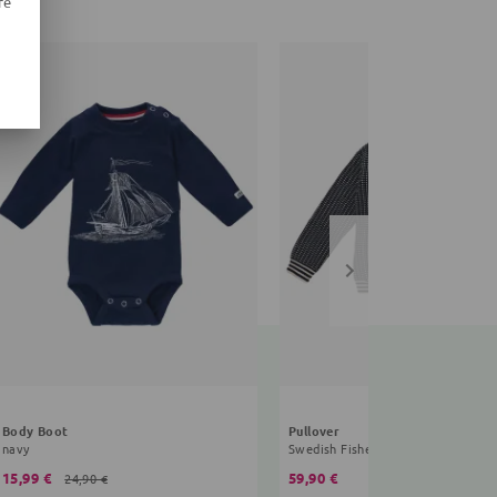
re
Body Boot
Pullover
navy
Swedish Fisherman
15,99 €
59,90 €
24,90 €