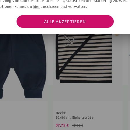
utzung von Cookies für Präferenzen, Statistiken und Marketing zu. Weite
ptionen kannst du
hier
anschauen und verwalten.
ALLE AKZEPTIEREN
Decke
80x80 cm, Einheitsgröße
37,75 €
49,90 €