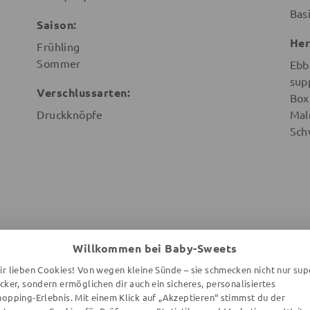
Bas
Saison:
Her
Frühling
Sommer
Ebb
sup
Verschlussarten:
Box
Druckknöpfe
Mal
Sch
Willkommen bei Baby-Sweets
ir lieben Cookies! Von wegen kleine Sünde – sie schmecken nicht nur sup
ecker, sondern ermöglichen dir auch ein sicheres, personalisiertes
WEITERE ARTIKEL DER MARKE
hopping-Erlebnis. Mit einem Klick auf „Akzeptieren“ stimmst du der