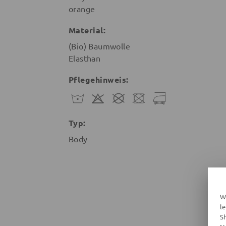
orange
Material:
(Bio) Baumwolle
Elasthan
Pflegehinweis:
Typ:
Body
W
l
S