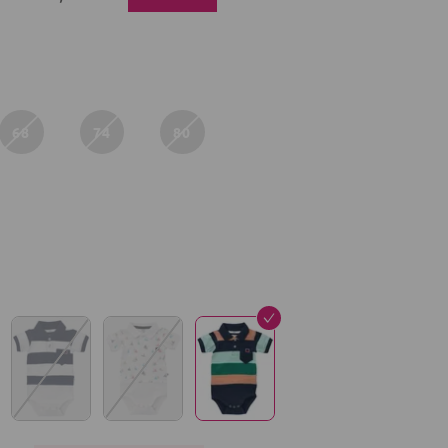
68
74
80