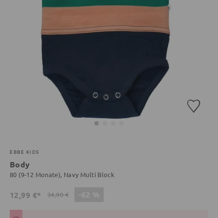
EBBE KIDS
Body
80 (9-12 Monate), Navy Multi Block
-62 %
12,99 €*
34,90 €