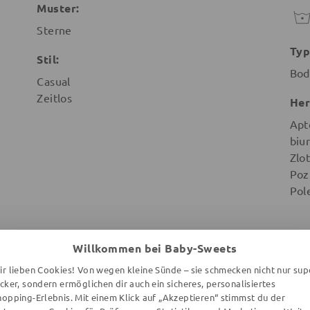
Muster:
Sterne
Typ
Stil:
Bod
Casual
Zeitlos
Her
Apt
biu
Zlot
Poz
Pol
Willkommen bei Baby-Sweets
ir lieben Cookies! Von wegen kleine Sünde – sie schmecken nicht nur sup
ecker, sondern ermöglichen dir auch ein sicheres, personalisiertes
hopping-Erlebnis. Mit einem Klick auf „Akzeptieren“ stimmst du der