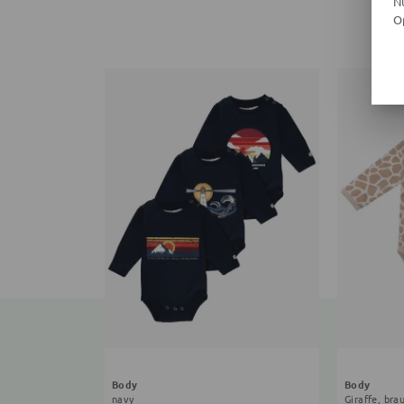
N
O
Body
Body
navy
Giraffe, bra