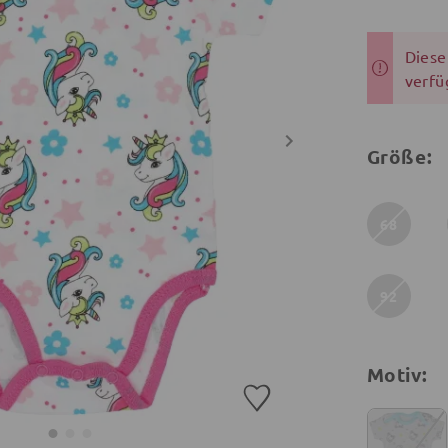
Dieser
verfü
Größe:
68
92
Motiv: