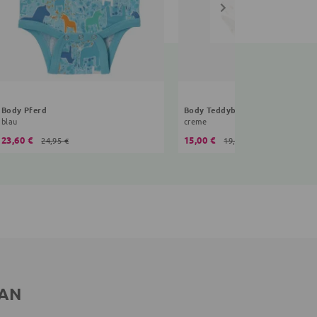
Body Pferd
Body Teddybär
blau
creme
23,60 €
15,00 €
24,95 €
19,99 €
 AN