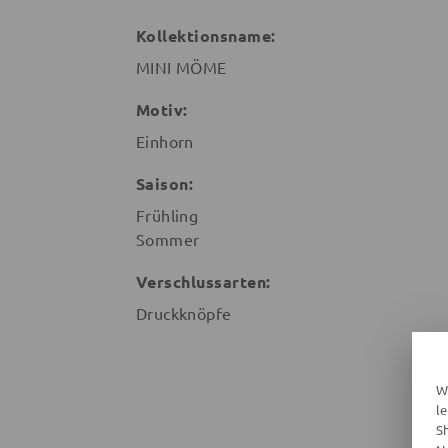
Kollektionsname:
MINI MÖME
Motiv:
Einhorn
Saison:
Frühling
Sommer
Verschlussarten:
Druckknöpfe
W
l
S