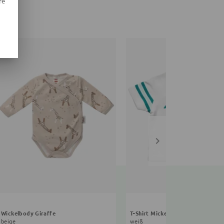
re
Wickelbody Giraffe
T-Shirt Mickey Mouse
beige
weiß