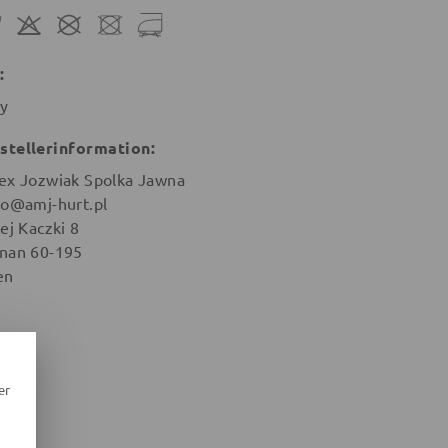
:
y
stellerinformation:
ex Jozwiak Spolka Jawna
ro@amj-hurt.pl
ej Kaczki 8
nan 60-195
en
er