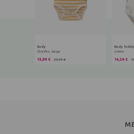
Body
Body Teddy
Streifen, beige
creme
15,99 €
14,24 €
29,90 €
1
ME