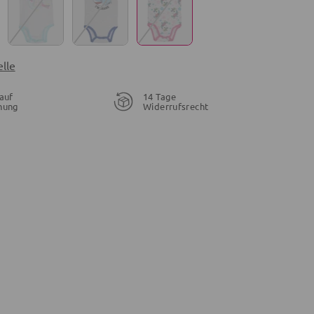
lle
auf
14 Tage
nung
Widerrufsrecht
14,30 €
14,30 €
13,99 €
17,99 €
16,99 €