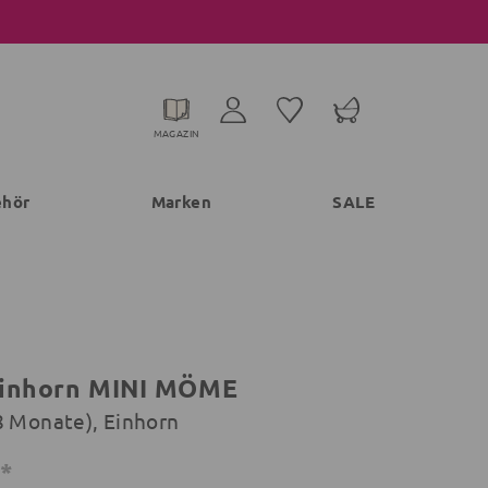
MAGAZIN
ehör
Marken
SALE
Einhorn MINI MÖME
8 Monate), Einhorn
€*