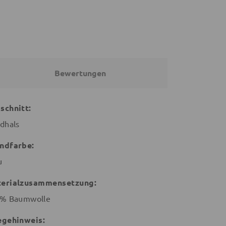
Bewertungen
schnitt:
dhals
ndfarbe:
u
erialzusammensetzung:
% Baumwolle
egehinweis: