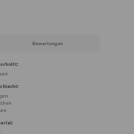
Bewertungen
schnitt:
uze
chlecht:
gen
chen
sex
erial:
C