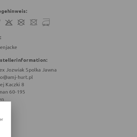
egehinweis:
:
enjacke
stellerinformation:
ex Jozwiak Spolka Jawna
ro@amj-hurt.pl
ej Kaczki 8
nan 60-195
en
er