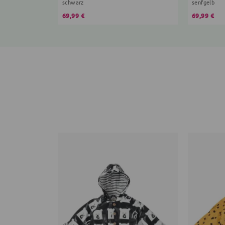
schwarz
senfgelb
69,99 €
69,99 €