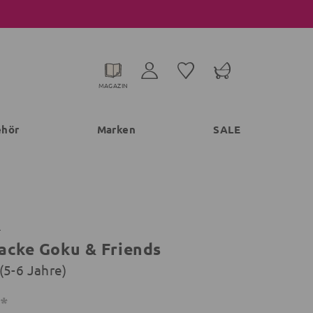
MAGAZIN
ehör
Marken
SALE
L
acke Goku & Friends
(5-6 Jahre)
€*