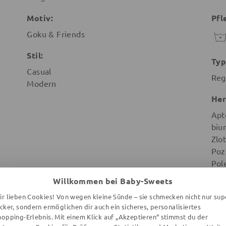
Motiv:
Pfl
Goku & Friends
Stil:
Typ
Casual
Reg
Modern
Her
Apt
biu
Zlot
Poz
Pol
Willkommen bei Baby-Sweets
ir lieben Cookies! Von wegen kleine Sünde – sie schmecken nicht nur sup
ecker, sondern ermöglichen dir auch ein sicheres, personalisiertes
hopping-Erlebnis. Mit einem Klick auf „Akzeptieren“ stimmst du der