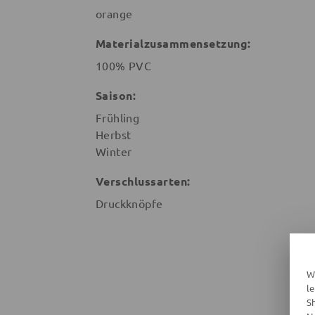
orange
Materialzusammensetzung:
100% PVC
Saison:
Frühling
Herbst
Winter
Verschlussarten:
Druckknöpfe
W
l
S