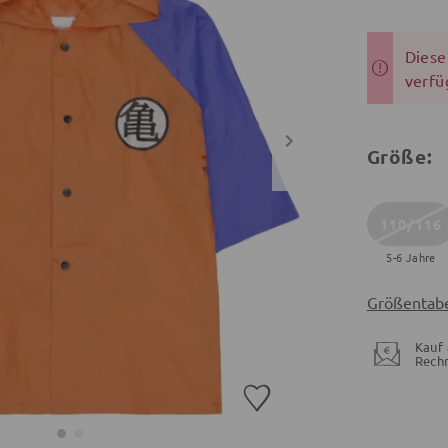
Dieser
verfü
Größe:
110/116
5-6 Jahre
Größentabe
Kauf 
Rech