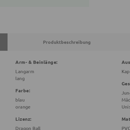
Produktbeschreibung
Arm- & Beinlänge:
Aus
Langarm
Kap
lang
Ges
Farbe:
Jun
blau
Mäd
orange
Uni
Lizenz:
Mat
Dragon Ball
PV