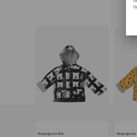
N
O
Regenjacke Bär
Regenjacke