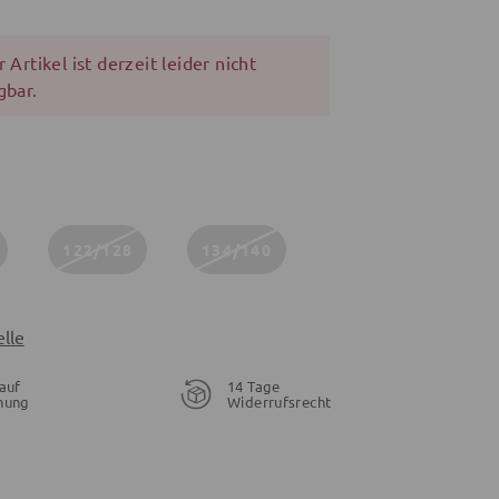
 Artikel ist derzeit leider nicht
gbar.
122/128
134/140
lle
auf
14 Tage
nung
Widerrufsrecht