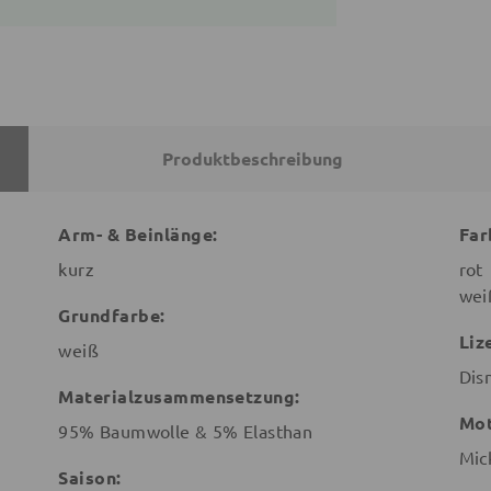
Produktbeschreibung
Arm- & Beinlänge:
Far
kurz
rot
wei
Grundfarbe:
Liz
weiß
Dis
Materialzusammensetzung:
Mot
95% Baumwolle & 5% Elasthan
Mic
Saison: