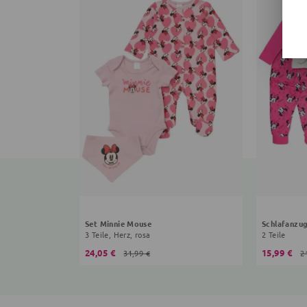
Set Minnie Mouse
Schlafanzu
3 Teile, Herz, rosa
2 Teile
24,05 €
15,99 €
31,99 €
2