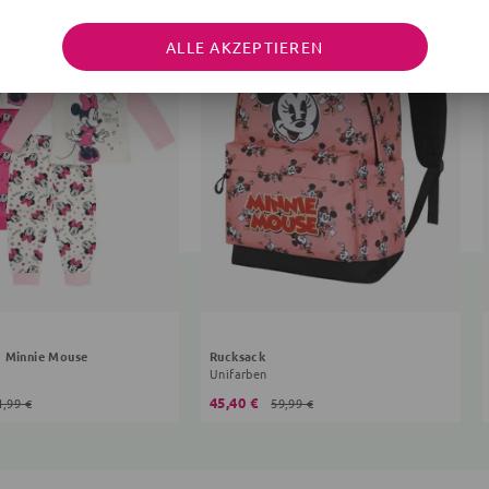
ALLE AKZEPTIEREN
g Minnie Mouse
Rucksack
Unifarben
45,40 €
1,99 €
59,99 €