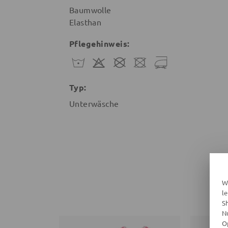
Baumwolle
Elasthan
Pflegehinweis:
Typ:
Unterwäsche
W
l
S
N
O