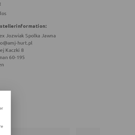
:
los
stellerinformation:
ex Jozwiak Spolka Jawna
ro@amj-hurt.pl
ej Kaczki 8
nan 60-195
en
er
re