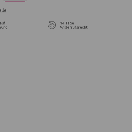
lle
auf
14 Tage
nung
Widerrufsrecht
19,95 €
44,70 €
24,99 €
19,99 €