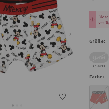
Dieser
verfü
Größe:
98/104
3-4 Jahre
Farbe: