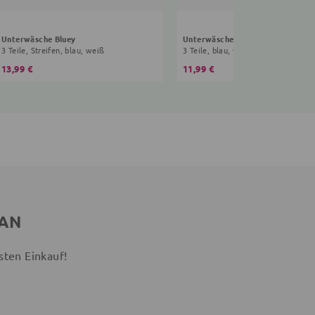
Unterwäsche Bluey
Unterwäsche Peppa Wutz
3 Teile, Streifen, blau, weiß
3 Teile, blau, weiß
13,99 €
11,99 €
 AN
sten Einkauf!