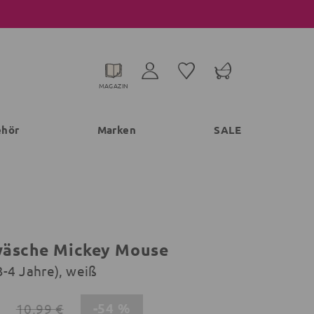
MAGAZIN
ehör
Marken
SALE
äsche Mickey Mouse
3-4 Jahre), weiß
-54 %
10,99 €