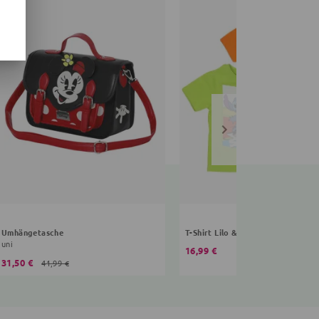
Umhängetasche
T-Shirt Lilo & Stitch
uni
16,99 €
31,50 €
41,99 €