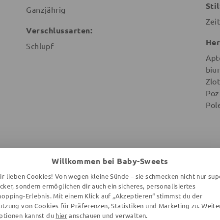
Stil
Ganzjährig
Zeit
Verschlussarten:
Her
Schlupf
Apt
biu
Zlot
Poz
Pol
Willkommen bei Baby-Sweets
WEITERE ARTIKEL DER MARKE
ir lieben Cookies! Von wegen kleine Sünde – sie schmecken nicht nur sup
ecker, sondern ermöglichen dir auch ein sicheres, personalisiertes
hopping-Erlebnis. Mit einem Klick auf „Akzeptieren“ stimmst du der
utzung von Cookies für Präferenzen, Statistiken und Marketing zu. Weite
ptionen kannst du
hier
anschauen und verwalten.