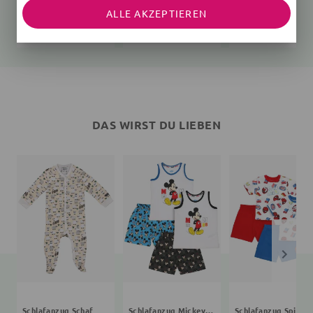
Set Minnie Mouse
Schlafanzug Minnie Mouse
Rucksack
ALLE AKZEPTIEREN
3 Teile, Herz, rosa
2 Teile
Unifarben
24,05 €
15,99 €
45,40 €
31,99 €
21,99 €
59,99 €
DAS WIRST DU LIEBEN
Schlafanzug Schaf
Schlafanzug Mickey Mouse und seine Freunde
Schlafanz