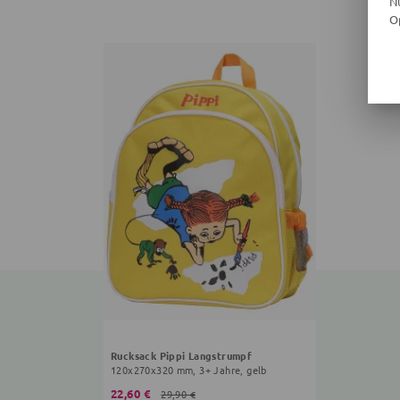
N
O
Rucksack Pippi Langstrumpf
120x270x320 mm, 3+ Jahre, gelb
22,60 €
29,90 €