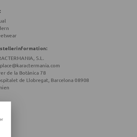
:
ual
ern
eetwear
stellerinformation:
ACTERMANIA, S.L.
place@karactermania.com
rer de la Botànica 78
ospitalet de Llobregat, Barcelona 08908
nien
er