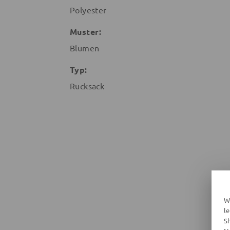
Polyester
Muster:
Blumen
Typ:
Rucksack
W
l
S