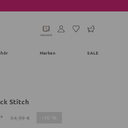
MAGAZIN
ehör
Marken
SALE
ck Stitch
€*
-10 %
54,99 €