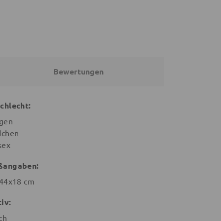
Bewertungen
chlecht:
gen
chen
sex
ßangaben:
44x18 cm
iv:
ch