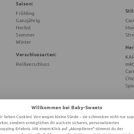
Saison:
Stil
Frühling
Ganzjährig
Cas
Herbst
Mod
Sommer
Str
Winter
Her
Verschlussarten:
KAR
Reißverschluss
mkt
Car
L'H
Spa
Willkommen bei Baby-Sweets
ir lieben Cookies! Von wegen kleine Sünde – sie schmecken nicht nur sup
ecker, sondern ermöglichen dir auch ein sicheres, personalisiertes
DAS WIRST DU LIEBEN
hopping-Erlebnis. Mit einem Klick auf „Akzeptieren“ stimmst du der