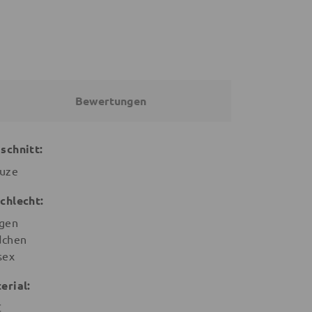
Bewertungen
schnitt:
uze
chlecht:
gen
chen
sex
erial:
C