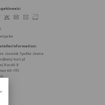
egehinweis:
:
enjacke
stellerinformation:
ex Jozwiak Spolka Jawna
ro@amj-hurt.pl
ej Kaczki 8
nan 60-195
en
er