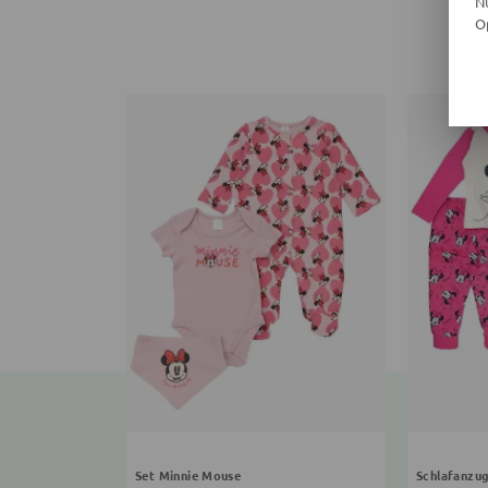
N
O
Set Minnie Mouse
Schlafanzu