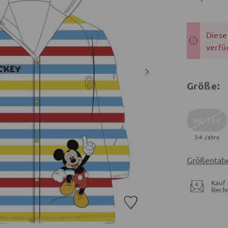
Dieser
verfü
Größe:
98/104
3-4 Jahre
Größentabe
Kauf 
Rech