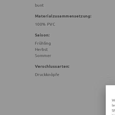
bunt
Materialzusammensetzung:
100% PVC
Saison:
Frühling
Herbst
Sommer
Verschlussarten:
Druckknöpfe
W
l
S