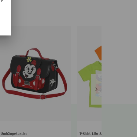
re
Umhängetasche
T-Shirt Lilo & Stitch