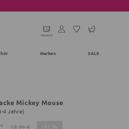
MAGAZIN
ehör
Marken
SALE
acke Mickey Mouse
3-4 Jahre)
€*
-31 %
18,99 €