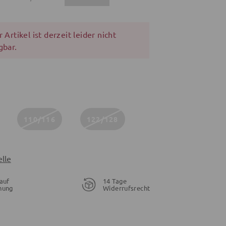
 Artikel ist derzeit leider nicht
gbar.
110/116
122/128
lle
auf
14 Tage
nung
Widerrufsrecht