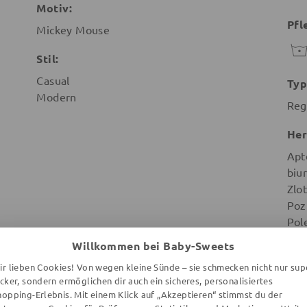
Motiv:
Pfl
Mickey Mouse
Stil:
Casual
Typ
Modern
Reg
Her
Apt
biu
Zlot
Poz
Pol
Willkommen bei Baby-Sweets
ir lieben Cookies! Von wegen kleine Sünde – sie schmecken nicht nur sup
ecker, sondern ermöglichen dir auch ein sicheres, personalisiertes
hopping-Erlebnis. Mit einem Klick auf „Akzeptieren“ stimmst du der