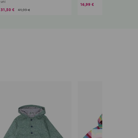
uni
16,99 €
31,50 €
41,99 €