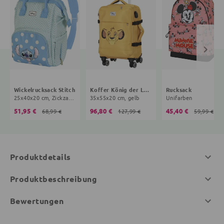
Wickelrucksack Stitch
Koffer König der Löwen
Rucksack
25x40x20 cm, Zickzack, Punkte, mint, hellblau
35x55x20 cm, gelb
Unifarben
51,95 €
96,80 €
45,40 €
68,99 €
127,99 €
59,99 €
Produktdetails
Produktbeschreibung
Bewertungen