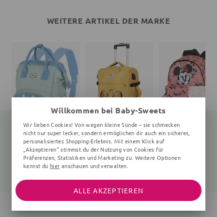
WEITERE ARTIKEL DER MARKE
Willkommen bei Baby-Sweets
Wir lieben Cookies! Von wegen kleine Sünde – sie schmecken
nicht nur super lecker, sondern ermöglichen dir auch ein sicheres,
personalisiertes Shopping-Erlebnis. Mit einem Klick auf
„Akzeptieren“ stimmst du der Nutzung von Cookies für
Wickelrucksack Stitch
Koffer König der Löwen
Rucksack
25x40x20 cm, Zickzack, Punkte, mint, hellblau
35x55x20 cm, gelb
Unifarben
Präferenzen, Statistiken und Marketing zu. Weitere Optionen
kannst du
hier
anschauen und verwalten.
51,95 €
96,80 €
45,40 €
68,99 €
127,99 €
59,99 €
ALLE AKZEPTIEREN