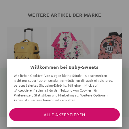
WEITERE ARTIKEL DER MARKE
Willkommen bei Baby-Sweets
Wir lieben Cookies! Von wegen kleine Sünde – sie schmecken
nicht nur super lecker, sondern ermöglichen dir auch ein sicheres,
personalisiertes Shopping-Erlebnis. Mit einem Klick auf
„Akzeptieren“ stimmst du der Nutzung von Cookies für
Koffer König der Löwen
Schlafanzug Minnie Mouse
Rucksack
Präferenzen, Statistiken und Marketing zu. Weitere Optionen
35x55x20 cm, gelb
2 Teile
Unifarben
kannst du
hier
anschauen und verwalten.
96,80 €
15,99 €
45,40 €
127,99 €
21,99 €
59,99 €
ALLE AKZEPTIEREN