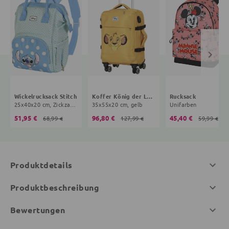
Wickelrucksack Stitch
Koffer König der Löwen
Rucksack
25x40x20 cm, Zickzack, Punkte, mint, hellblau
35x55x20 cm, gelb
Unifarben
51,95 €
96,80 €
45,40 €
68,99 €
127,99 €
59,99 €
Produktdetails
Produktbeschreibung
Bewertungen