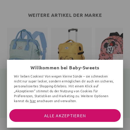
WEITERE ARTIKEL DER MARKE
Willkommen bei Baby-Sweets
Wir lieben Cookies! Von wegen kleine Sünde – sie schmecken
nicht nur super lecker, sondern ermöglichen dir auch ein sicheres,
personalisiertes Shopping-Erlebnis. Mit einem Klick auf
„Akzeptieren“ stimmst du der Nutzung von Cookies für
Wickelrucksack Stitch
Koffer König der Löwen
Rucksack
Präferenzen, Statistiken und Marketing zu. Weitere Optionen
25x40x20 cm, Zickzack, Punkte, mint, hellblau
35x55x20 cm, gelb
Unifarben
kannst du
hier
anschauen und verwalten.
51,95 €
96,80 €
45,40 €
68,99 €
127,99 €
59,99 €
ALLE AKZEPTIEREN