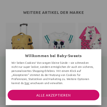
WEITERE ARTIKEL DER MARKE
Willkommen bei Baby-Sweets
Wir lieben Cookies! Von wegen kleine Sünde – sie schmecken
nicht nur super lecker, sondern ermöglichen dir auch ein sicheres,
personalisiertes Shopping-Erlebnis. Mit einem Klick auf
„Akzeptieren“ stimmst du der Nutzung von Cookies für
Koffer König der Löwen
T-Shirt Mickey Mouse
Sch
Präferenzen, Statistiken und Marketing zu. Weitere Optionen
35x55x20 cm, gelb
weiß
2 Teile
kannst du
hier
anschauen und verwalten.
96,80 €
14,99 €
15,99 €
127,99 €
21,99 €
ALLE AKZEPTIEREN