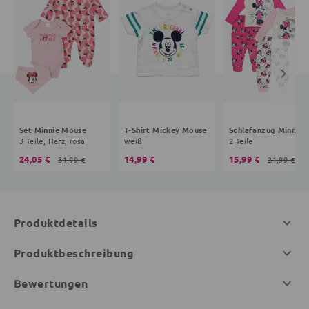
Set Minnie Mouse
T-Shirt Mickey Mouse
Schlafanzug 
3 Teile, Herz, rosa
weiß
2 Teile
24,05 €
14,99 €
15,99 €
31,99 €
21,99 €
Produktdetails
Produktbeschreibung
Bewertungen