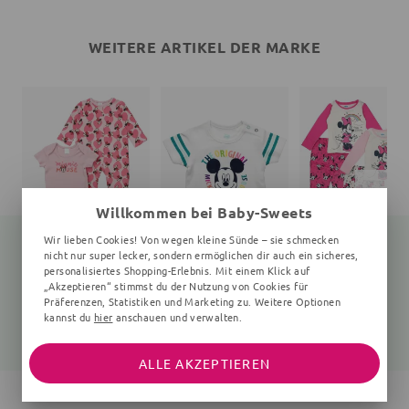
WEITERE ARTIKEL DER MARKE
Willkommen bei Baby-Sweets
Wir lieben Cookies! Von wegen kleine Sünde – sie schmecken
nicht nur super lecker, sondern ermöglichen dir auch ein sicheres,
personalisiertes Shopping-Erlebnis. Mit einem Klick auf
„Akzeptieren“ stimmst du der Nutzung von Cookies für
Set Minnie Mouse
T-Shirt Mickey Mouse
Sch
Präferenzen, Statistiken und Marketing zu. Weitere Optionen
3 Teile, Herz, rosa
weiß
2 Teile
kannst du
hier
anschauen und verwalten.
24,05 €
14,99 €
15,99 €
31,99 €
21,99 €
ALLE AKZEPTIEREN