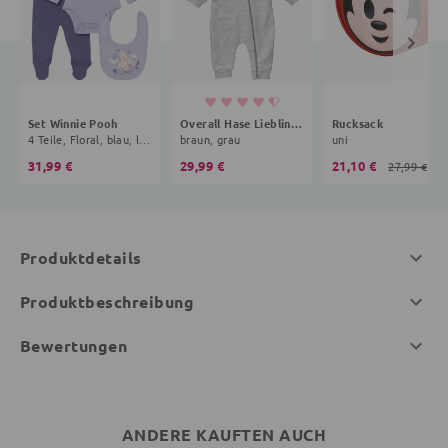
Set Winnie Pooh
Overall Hase Lieblingsstücke
Rucksack
4 Teile, Floral, blau, lila
braun, grau
uni
31,99 €
29,99 €
21,10 €
27,99 €
Produktdetails
Produktbeschreibung
Bewertungen
ANDERE KAUFTEN AUCH