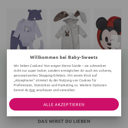
Willkommen bei Baby-Sweets
Wir lieben Cookies! Von wegen kleine Sünde – sie schmecken
nicht nur super lecker, sondern ermöglichen dir auch ein sicheres,
Set Winnie Pooh
Overall Hase Lieblingsstücke
Rucksack
personalisiertes Shopping-Erlebnis. Mit einem Klick auf
4 Teile, Floral, blau, lila
braun, grau
uni
„Akzeptieren“ stimmst du der Nutzung von Cookies für
31,99 €
29,99 €
21,10 €
27,99 €
Präferenzen, Statistiken und Marketing zu. Weitere Optionen
kannst du
hier
anschauen und verwalten.
ALLE AKZEPTIEREN
DAS WIRST DU LIEBEN