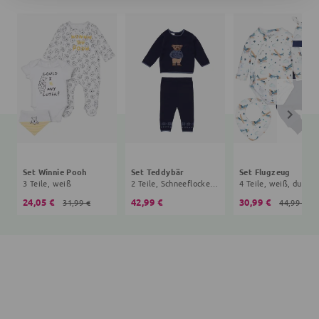
Set Winnie Pooh
Set Teddybär
Set Flugzeug
3 Teile, weiß
2 Teile, Schneeflocke, navy
4 Te
24,05 €
42,99 €
30,99 €
31,99 €
44,99 €