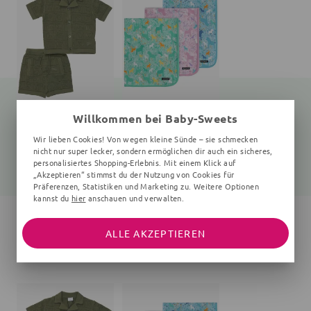
Willkommen bei Baby-Sweets
Set
Decke Pferd
Wir lieben Cookies! Von wegen kleine Sünde – sie schmecken
2 Teile, 2-5 Jahre, Karo, oliv
68x87 cm, Einheitsgröße
nicht nur super lecker, sondern ermöglichen dir auch ein sicheres,
personalisiertes Shopping-Erlebnis. Mit einem Klick auf
25,00 €
32,65 €
31,99 €
37,95 €
„Akzeptieren“ stimmst du der Nutzung von Cookies für
Präferenzen, Statistiken und Marketing zu. Weitere Optionen
kannst du
hier
anschauen und verwalten.
ALLE AKZEPTIEREN
ANDERE KAUFTEN AUCH