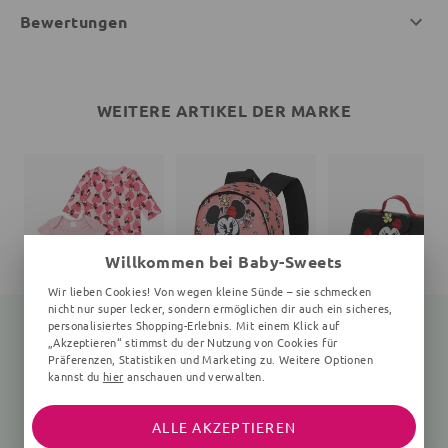
Bewertungen
WEITERE ARTIKEL DER MARKE
Willkommen bei Baby-Sweets
Wir lieben Cookies! Von wegen kleine Sünde – sie schmecken
nicht nur super lecker, sondern ermöglichen dir auch ein sicheres,
personalisiertes Shopping-Erlebnis. Mit einem Klick auf
„Akzeptieren“ stimmst du der Nutzung von Cookies für
Präferenzen, Statistiken und Marketing zu. Weitere Optionen
kannst du
hier
anschauen und verwalten.
Set Minnie Mouse
Rucksack
Umhängetasche
3 Teile, Herz, rosa
Unifarben
uni
24,05 €
45,40 €
31,50 €
31,99 €
59,99 €
41,99 €
ALLE AKZEPTIEREN