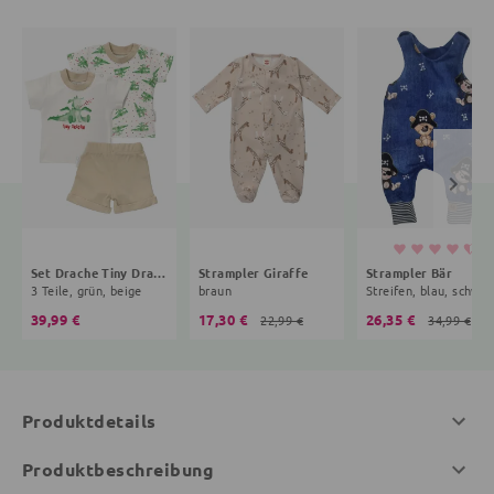
Set Drache Tiny Dragon
Strampler Giraffe
Strampler Bär
3 Teile, grün, beige
braun
Streifen, blau, schwar
39,99 €
17,30 €
26,35 €
22,99 €
34,99 €
Produktdetails
Produktbeschreibung