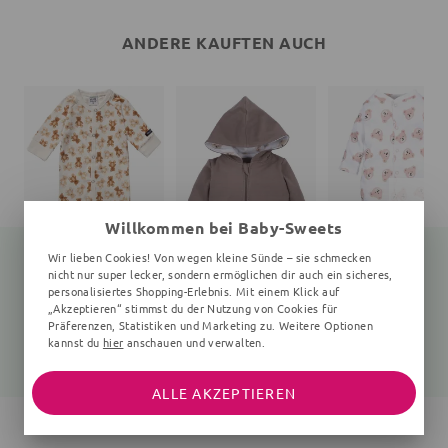
ANDERE KAUFTEN AUCH
Willkommen bei Baby-Sweets
Wir lieben Cookies! Von wegen kleine Sünde – sie schmecken
nicht nur super lecker, sondern ermöglichen dir auch ein sicheres,
personalisiertes Shopping-Erlebnis. Mit einem Klick auf
„Akzeptieren“ stimmst du der Nutzung von Cookies für
Strampler Bär Teddy
Jacke Teddybär
Strampler Teddybä
creme
braun
weiß
Präferenzen, Statistiken und Marketing zu. Weitere Optionen
kannst du
hier
anschauen und verwalten.
34,95 €
36,99 €
20,99 €
26,99 €
ALLE AKZEPTIEREN