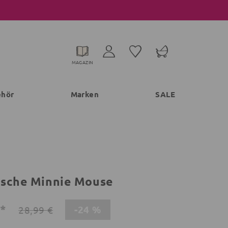
MAGAZIN
ehör
Marken
SALE
sche Minnie Mouse
€*
-24 %
28,99 €