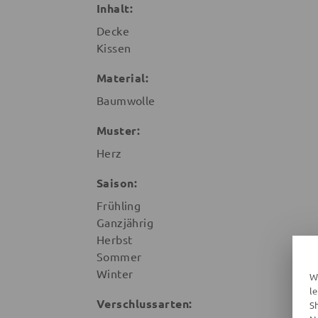
Inhalt:
Decke
Kissen
Material:
Baumwolle
Muster:
Herz
Saison:
Frühling
Ganzjährig
Herbst
Sommer
Winter
W
l
Verschlussarten:
S