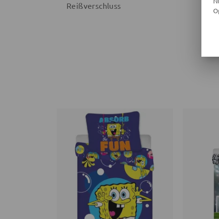
N
Reißverschluss
O