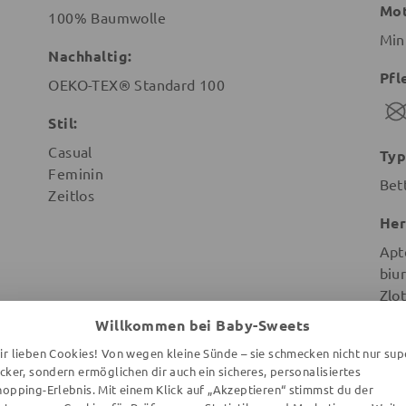
Mot
100% Baumwolle
Min
Nachhaltig:
Pfl
OEKO-TEX® Standard 100
Stil:
Casual
Typ
Feminin
Bet
Zeitlos
Her
Apt
biu
Zlot
Poz
Willkommen bei Baby-Sweets
Pol
ir lieben Cookies! Von wegen kleine Sünde – sie schmecken nicht nur sup
ecker, sondern ermöglichen dir auch ein sicheres, personalisiertes
hopping-Erlebnis. Mit einem Klick auf „Akzeptieren“ stimmst du der