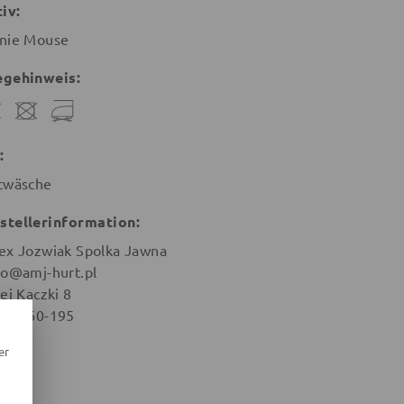
iv:
nie Mouse
egehinweis:
:
twäsche
stellerinformation:
ex Jozwiak Spolka Jawna
ro@amj-hurt.pl
ej Kaczki 8
nan 60-195
en
er