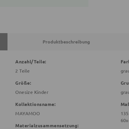
Produktbeschreibung
Anzahl/Teile:
Far
2 Teile
gra
Größe:
Gru
Onesize Kinder
gra
Kollektionsname:
Ma
MAYAMOO
135
60x
Materialzusammensetzung: