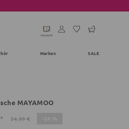
MAGAZIN
ehör
Marken
SALE
äsche MAYAMOO
€*
-24 %
34,99 €