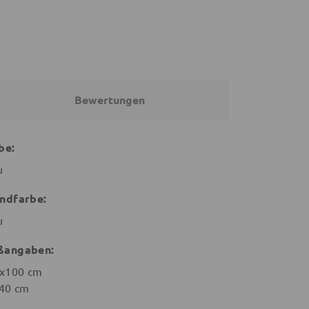
Bewertungen
be:
u
ndfarbe:
u
ßangaben:
x100 cm
40 cm