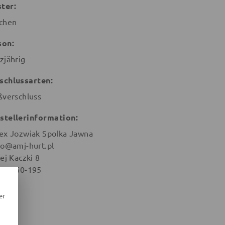
ter:
chen
son:
zjährig
schlussarten:
ßverschluss
stellerinformation:
ex Jozwiak Spolka Jawna
ro@amj-hurt.pl
ej Kaczki 8
nan 60-195
en
er