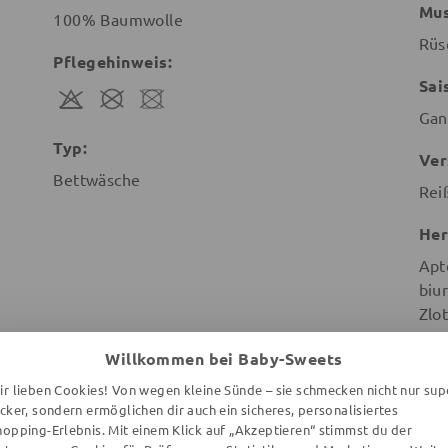
Mus
100% Baumwolle
Rüs
Pflegehinweis:
Sai
Gan
Typ:
Ver
Bettwäsche
Rei
Her
Apt
biu
Zlot
Poz
Willkommen bei Baby-Sweets
Pol
ir lieben Cookies! Von wegen kleine Sünde – sie schmecken nicht nur sup
ecker, sondern ermöglichen dir auch ein sicheres, personalisiertes
hopping-Erlebnis. Mit einem Klick auf „Akzeptieren“ stimmst du der