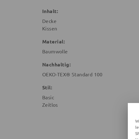
Inhalt:
Decke
Kissen
Material:
Baumwolle
Nachhaltig:
OEKO-TEX® Standard 100
Stil:
Basic
Zeitlos
W
l
S