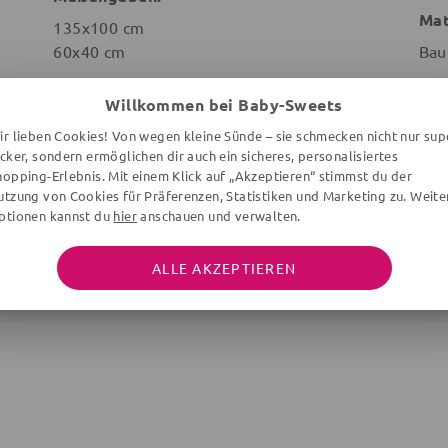
Mat
135x100 cm
60x40 cm
Bau
Motiv:
Mus
Willkommen bei Baby-Sweets
Fahrzeuge
Str
ir lieben Cookies! Von wegen kleine Sünde – sie schmecken nicht nur sup
ecker, sondern ermöglichen dir auch ein sicheres, personalisiertes
Pflegehinweis:
Sai
hopping-Erlebnis. Mit einem Klick auf „Akzeptieren“ stimmst du der
utzung von Cookies für Präferenzen, Statistiken und Marketing zu. Weite
Gan
ptionen kannst du
hier
anschauen und verwalten.
Ver
Typ:
ALLE AKZEPTIEREN
Rei
Bettwäsche