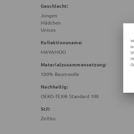
Geschlecht:
Jungen
Mädchen
Unisex
W
Kollektionsname:
l
MAYAMOO
S
N
Materialzusammensetzung:
O
100% Baumwolle
Nachhaltig:
OEKO-TEX® Standard 100
Stil:
Zeitlos