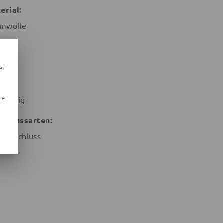
erial:
mwolle
ter:
eifen
er
son:
re
zjährig
schlussarten:
ßverschluss