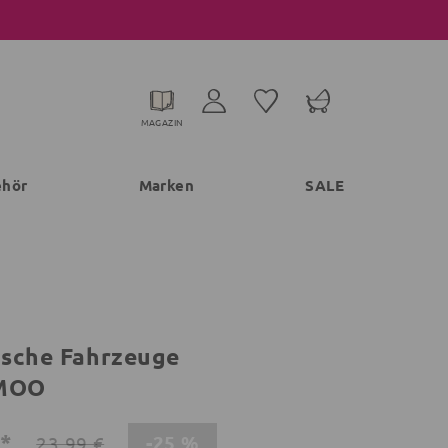
MAGAZIN
ehör
Marken
SALE
sche Fahrzeuge
MOO
€*
-25 %
23,99 €