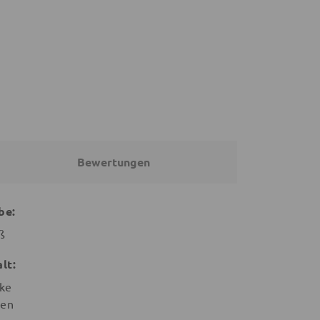
Bewertungen
be:
ß
alt:
ke
sen