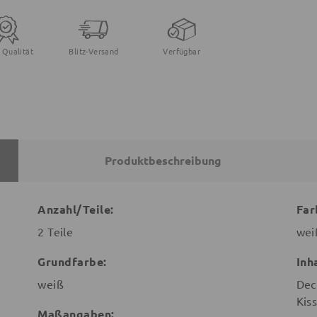
 Qualität
Blitz-Versand
Verfügbar
Produktbeschreibung
Anzahl/Teile:
Far
2 Teile
wei
Grundfarbe:
Inh
weiß
Dec
Kis
Maßangaben: