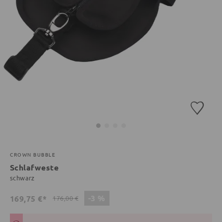
CROWN BUBBLE
Schlafweste
schwarz
-3 %
169,75 €*
176,00 €