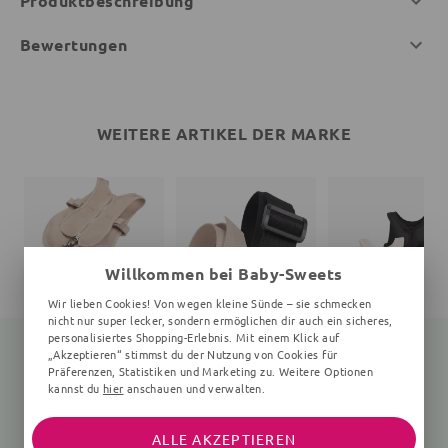
Produktbeschreibung
Bewertungen
WEITERE ARTIKEL DER MARKE
Willkommen bei Baby-Sweets
Wir lieben Cookies! Von wegen kleine Sünde – sie schmecken
nicht nur super lecker, sondern ermöglichen dir auch ein sicheres,
personalisiertes Shopping-Erlebnis. Mit einem Klick auf
„Akzeptieren“ stimmst du der Nutzung von Cookies für
Präferenzen, Statistiken und Marketing zu. Weitere Optionen
kannst du
hier
anschauen und verwalten.
Schlafweste
Verlängerungsstück
Kinderwagengeschi
Einheitsgröße
100 cm, Einheitsgröße
Einheitsgröße
ALLE AKZEPTIEREN
194,00 €
17,10 €
97,00 €
202,00 €
20,00 €
102,00 €