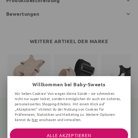
Produktbeschreibung
Bewertungen
WEITERE ARTIKEL DER MARKE
Willkommen bei Baby-Sweets
Wir lieben Cookies! Von wegen kleine Sünde – sie schmecken
nicht nur super lecker, sondern ermöglichen dir auch ein sicheres,
personalisiertes Shopping-Erlebnis. Mit einem Klick auf
„Akzeptieren“ stimmst du der Nutzung von Cookies für
Präferenzen, Statistiken und Marketing zu. Weitere Optionen
kannst du
hier
anschauen und verwalten.
Schlafweste
Verlängerungsstück
Kinderwagengeschi
Einheitsgröße
100 cm, Einheitsgröße
Einheitsgröße
ALLE AKZEPTIEREN
169,75 €
17,10 €
97,00 €
176,00 €
20,00 €
102,00 €