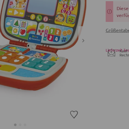
Dieser
verfü
Größentabe
Lieferzeit än
Kauf 
Rech