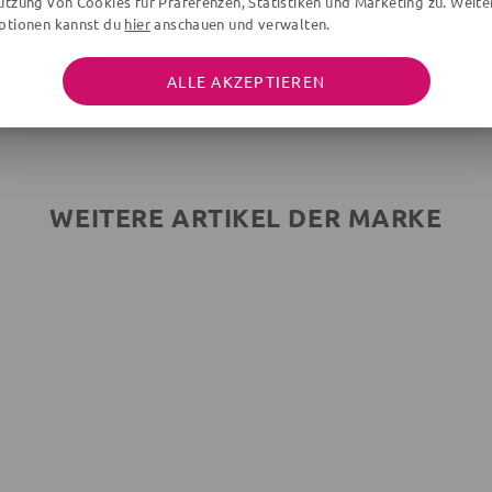
utzung von Cookies für Präferenzen, Statistiken und Marketing zu. Weite
ptionen kannst du
hier
anschauen und verwalten.
Achtung! Unter Aufsicht von Erwachsenen zu
verwenden.
ALLE AKZEPTIEREN
WEITERE ARTIKEL DER MARKE