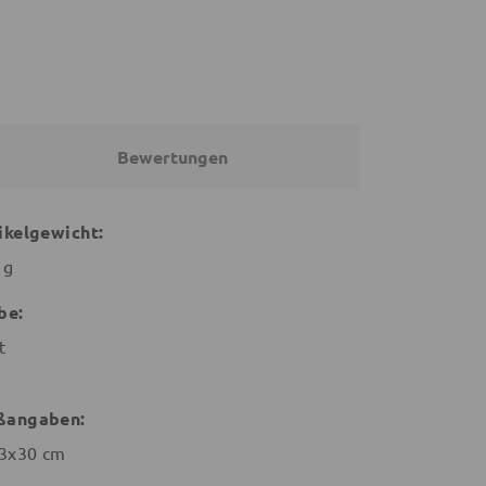
Bewertungen
ikelgewicht:
 g
be:
t
ßangaben:
3x30 cm