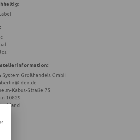
hhaltig:
Label
:
ic
ual
los
stellerinformation:
n System Großhandels GmbH
nberlin@iden.de
helm-Kabus-Straße 75
lin 10829
tschland
er