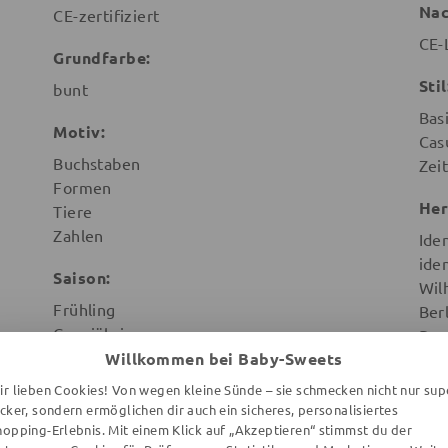
Nac
CE-zertifiziert
CE-
Grundfarbe:
Stil
bunt
Bas
Motiv:
Cas
Buchstaben
Zeit
Formen
Her
Tiere
Zahlen
Ide
ide
Saison:
Wil
Frühling
Ber
Ganzjährig
Deu
Herbst
Willkommen bei Baby-Sweets
Sommer
ir lieben Cookies! Von wegen kleine Sünde – sie schmecken nicht nur sup
Winter
ecker, sondern ermöglichen dir auch ein sicheres, personalisiertes
hopping-Erlebnis. Mit einem Klick auf „Akzeptieren“ stimmst du der
Warnhinweise: