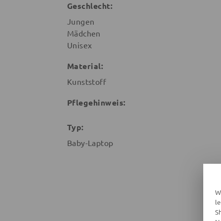
Geschlecht:
Jungen
Mädchen
Unisex
Material:
Kunststoff
Pflegehinweis:
Typ:
Baby-Laptop
W
l
S