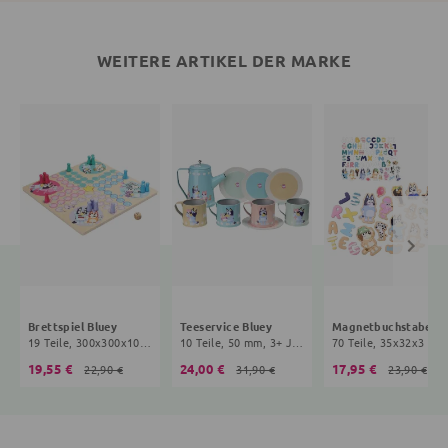
WEITERE ARTIKEL DER MARKE
Brettspiel Bluey
Teeservice Bluey
Magnetbuchst
19 Teile, 300x300x10 mm, 3+ Jahre, bunt
10 Teile, 50 mm, 3+ Jahre, bunt
70 Teile, 35x32x3 mm, 3+ Jahre, bu
19,55 €
24,00 €
17,95 €
22,90 €
31,90 €
23,90 €