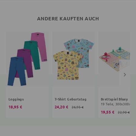
ANDERE KAUFTEN AUCH
Leggings
T-Shirt Geburtstag
Brettspiel Bluey
19 Teile, 300x
18,95 €
24,20 €
26,95 €
19,55 €
22,90 €