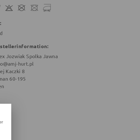
:
id
stellerinformation:
ex Jozwiak Spolka Jawna
ro@amj-hurt.pl
ej Kaczki 8
nan 60-195
en
er