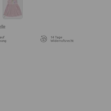
lle
auf
14 Tage
nung
Widerrufsrecht
16,95 €
19,95 €
27,95 €