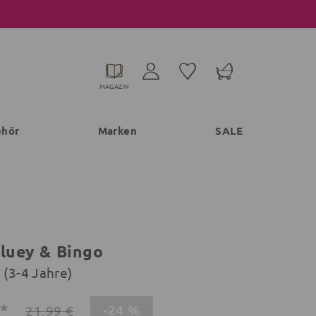
MAGAZIN
ehör
Marken
SALE
Bluey & Bingo
 (3-4 Jahre)
€*
-24 %
21,99 €