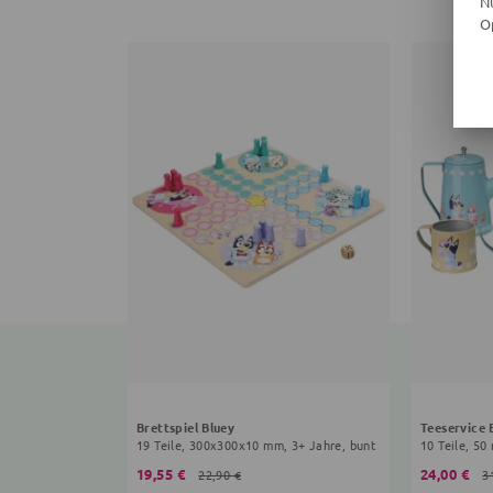
N
O
Brettspiel Bluey
Teeservice 
19 Teile, 300x300x10 mm, 3+ Jahre, bunt
10 Teile, 50
19,55 €
24,00 €
22,90 €
3