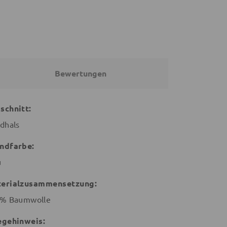
Bewertungen
schnitt:
dhals
ndfarbe:
u
erialzusammensetzung:
% Baumwolle
egehinweis: