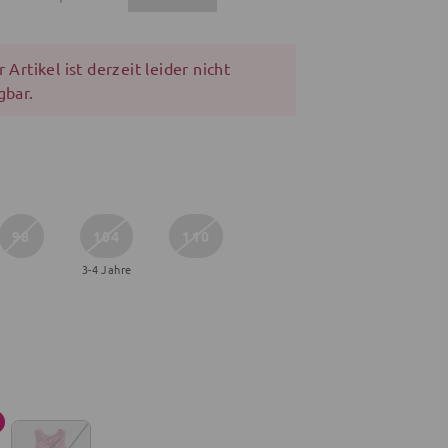
 Artikel ist derzeit leider nicht
gbar.
98
104
110
3-4 Jahre