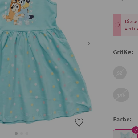
Dieser
verfü
Größe:
92
116
Farbe: