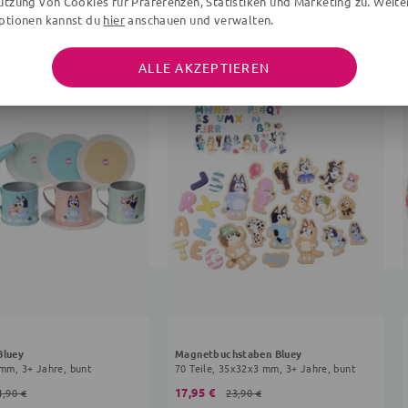
utzung von Cookies für Präferenzen, Statistiken und Marketing zu. Weite
ptionen kannst du
hier
anschauen und verwalten.
ALLE AKZEPTIEREN
Bluey
Magnetbuchstaben Bluey
 mm, 3+ Jahre, bunt
70 Teile, 35x32x3 mm, 3+ Jahre, bunt
17,95 €
1,90 €
23,90 €