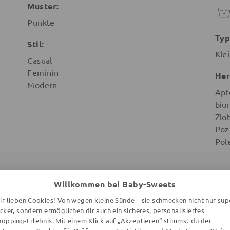
Muster:
Punkte
Typ
Stil:
Kle
Casual
Feminin
Her
Modern
Apt
biu
Zlot
Poz
Pol
Willkommen bei Baby-Sweets
ir lieben Cookies! Von wegen kleine Sünde – sie schmecken nicht nur sup
ecker, sondern ermöglichen dir auch ein sicheres, personalisiertes
WEITERE ARTIKEL DER MARKE
hopping-Erlebnis. Mit einem Klick auf „Akzeptieren“ stimmst du der