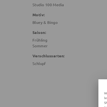
Studio 100 Media
Motiv:
Bluey & Bingo
Saison:
Frühling
Sommer
Verschlussarten:
Schlupf
W
l
S