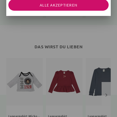
Bettwäsche Bing
Strümpfe Bing
Schlafanzug Bing
ALLE AKZEPTIEREN
2 Teile, 135x100 cm, 60x40 cm, bunt, Onesize Kinder
2 Teile, Streifen
9,07 €
24,95 €
19,99 €
24,99 €
DAS WIRST DU LIEBEN
Langarmshirt Mickey Mouse
Langarmshirt
Langarmshirt