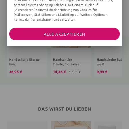
personalisiertes Shopping-Erlebnis. Mit einem Klick auf
„Akzeptieren“ stimmst du der Nutzung von Cookies für
Präferenzen, Statistiken und Marketing zu. Weitere Optionen
kannst du
hier
anschauen und verwalten.
ALLE AKZEPTIEREN
Handschuhe Sterne
Handschuhe
Handsc
bunt
2 Teile, 1-3 Jahre
weiß
36,95 €
14,36 €
9,99 €
17,95 €
DAS WIRST DU LIEBEN