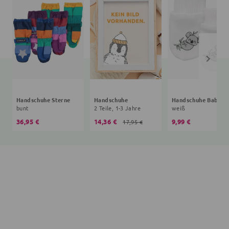
Handschuhe Sterne
Handschuhe
Handsc
bunt
2 Teile, 1-3 Jahre
weiß
36,95 €
14,36 €
9,99 €
17,95 €