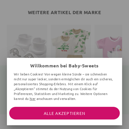
WEITERE ARTIKEL DER MARKE
Willkommen bei Baby-Sweets
Wir lieben Cookies! Von wegen kleine Sünde – sie schmecken
nicht nur super lecker, sondern ermöglichen dir auch ein sicheres,
personalisiertes Shopping-Erlebnis. Mit einem Klick auf
„Akzeptieren“ stimmst du der Nutzung von Cookies für
Schuhe Elefant Little Elephant
Set Drache Tiny Dragon
weiß
3 Teile, grün, beige
weiß, rosa
Präferenzen, Statistiken und Marketing zu. Weitere Optionen
kannst du
hier
anschauen und verwalten.
9,99 €
39,99 €
14,99 €
ALLE AKZEPTIEREN