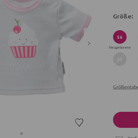
Größe:
56
Neugeborene
80
Größentabe
Kauf 