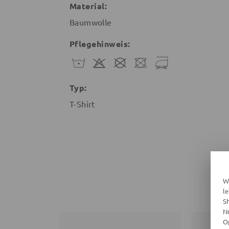
Material:
Baumwolle
Pflegehinweis:
Typ:
T-Shirt
W
l
S
N
O