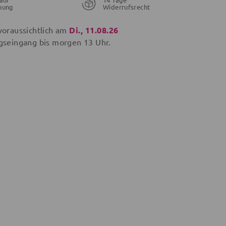
nung
Widerrufsrecht
voraussichtlich am
Di., 11.08.26
gseingang bis
morgen
13 Uhr.
27,99 €
19,99 €
24,99 €