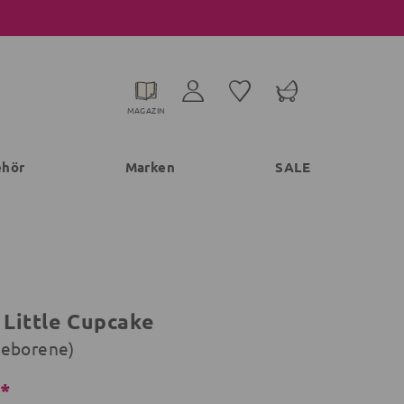
MAGAZIN
ehör
Marken
SALE
 Little Cupcake
geborene)
€*