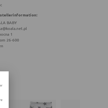
ic
stellerinformation:
ALA BABY
la@koala.net.pl
nocna 1
om 26-600
en
er
re