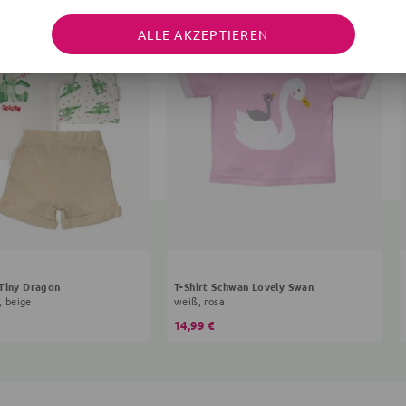
ALLE AKZEPTIEREN
 Tiny Dragon
T-Shirt Schwan Lovely Swan
, beige
weiß, rosa
14,99 €