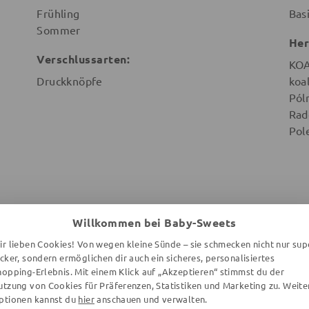
Frühling
Bas
Sommer
Her
Verschlussarten:
KO
Druckknöpfe
koa
Pól
Rad
Pol
Willkommen bei Baby-Sweets
WEITERE ARTIKEL DER MARKE
ir lieben Cookies! Von wegen kleine Sünde – sie schmecken nicht nur sup
ecker, sondern ermöglichen dir auch ein sicheres, personalisiertes
hopping-Erlebnis. Mit einem Klick auf „Akzeptieren“ stimmst du der
utzung von Cookies für Präferenzen, Statistiken und Marketing zu. Weite
ptionen kannst du
hier
anschauen und verwalten.