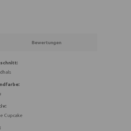
Bewertungen
schnitt:
dhals
ndfarbe:
u
iv:
tle Cupcake
: