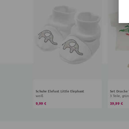
Schuhe Elefant Little Elephant
Set Drache
weiß
3 Teile, grün
9,99 €
39,99 €